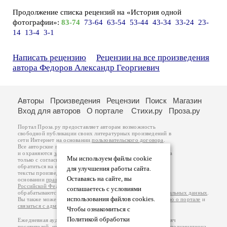
Продолжение списка рецензий на «История одной
фотографии»:
83-74
73-64
63-54
53-44
43-34
33-24
23-
14
13-4
3-1
Написать рецензию
Рецензии на все произведения
автора Федоров Александр Георгиевич
Авторы
Произведения
Рецензии
Поиск
Магазин
Вход для авторов
О портале
Стихи.ру
Проза.ру
Портал Проза.ру предоставляет авторам возможность
свободной публикации своих литературных произведений в
сети Интернет на основании
пользовательского договора
.
Все авторские права на произведения принадлежат авторам
и охраняются
законом
. Перепечатка произведений возможна
Мы используем файлы cookie
только с согласия его автора, к которому вы можете
обратиться на его авторской странице. Ответственность за
для улучшения работы сайта.
тексты произведений авторы несут самостоятельно на
Оставаясь на сайте, вы
основании
правил публикации
и
законодательства
Российской Федерации
. Данные пользователей
соглашаетесь с условиями
обрабатываются на основании
Политики обработки персональных данных
.
использования файлов cookies.
Вы также можете посмотреть более подробную
информацию о портале
и
связаться с администрацией
.
Чтобы ознакомиться с
Политикой обработки
Ежедневная аудитория портала Проза.ру – порядка 100 тысяч
посетителей, которые в общей сумме просматривают более полумиллиона