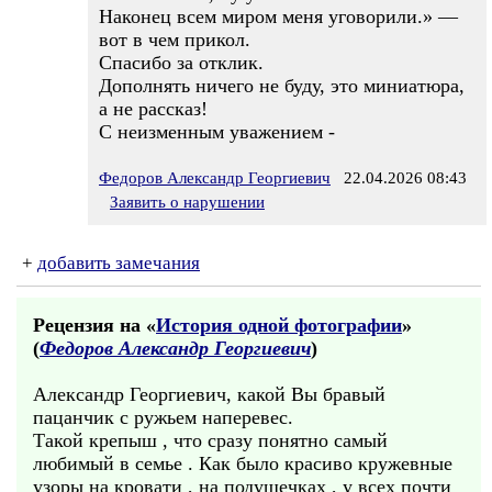
Наконец всем миром меня уговорили.» —
вот в чем прикол.
Спасибо за отклик.
Дополнять ничего не буду, это миниатюра,
а не рассказ!
С неизменным уважением -
Федоров Александр Георгиевич
22.04.2026 08:43
Заявить о нарушении
+
добавить замечания
Рецензия на «
История одной фотографии
»
(
Федоров Александр Георгиевич
)
Александр Георгиевич, какой Вы бравый
пацанчик с ружьем наперевес.
Такой крепыш , что сразу понятно самый
любимый в семье . Как было красиво кружевные
узоры на кровати , на подушечках , у всех почти