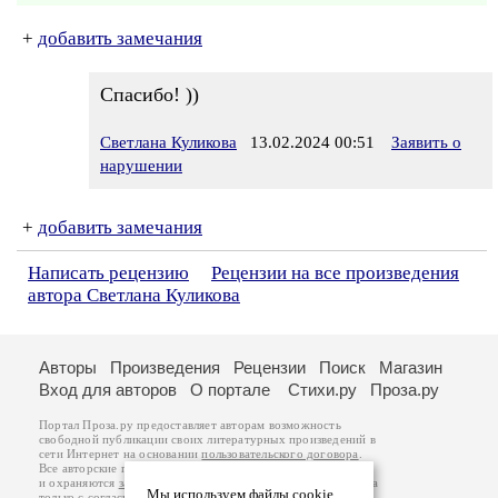
+
добавить замечания
Спасибо! ))
Светлана Куликова
13.02.2024 00:51
Заявить о
нарушении
+
добавить замечания
Написать рецензию
Рецензии на все произведения
автора Светлана Куликова
Авторы
Произведения
Рецензии
Поиск
Магазин
Вход для авторов
О портале
Стихи.ру
Проза.ру
Портал Проза.ру предоставляет авторам возможность
свободной публикации своих литературных произведений в
сети Интернет на основании
пользовательского договора
.
Все авторские права на произведения принадлежат авторам
и охраняются
законом
. Перепечатка произведений возможна
Мы используем файлы cookie
только с согласия его автора, к которому вы можете