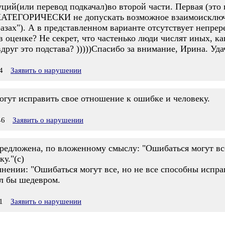
й(или перевод подкачал)во второй части. Первая (это где
КАТЕГОРИЧЕСКИ не допускать возможное взаимоисключе
азах"). А в представленном варианте отсутствует непре
в оценке? Не секрет, что частенько люди числят иных, к
друг это подстава? )))))Спасибо за внимание, Ирина. Уда
4
Заявить о нарушении
огут исправить свое отношение к ошибке и человеку.
46
Заявить о нарушении
редложена, по вложенному смыслу: "Ошибаться могут все
у."(с)
чнении: "Ошибаться могут все, но не все способны испр
ал бы шедевром.
1
Заявить о нарушении