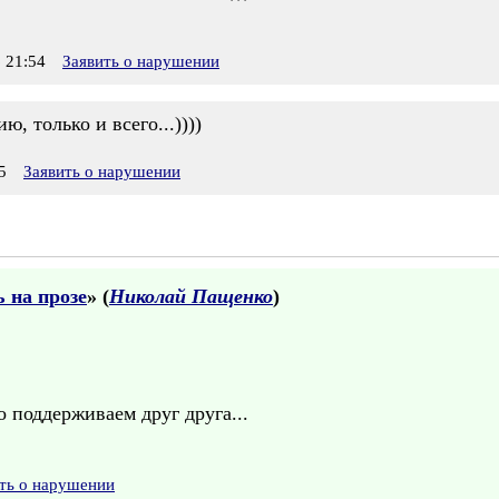
 21:54
Заявить о нарушении
только и всего...))))
5
Заявить о нарушении
 на прозе
» (
Николай Пащенко
)
 поддерживаем друг друга...
ть о нарушении