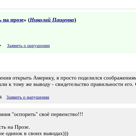
 на прозе
» (
Николай Пащенко
)
•
Заявить о нарушении
рения открыть Америку, я просто поделился соображени
ли к тому же выводу - свидетельство правильности его. 
4
Заявить о нарушении
ния "оспорить" своё первенство!!!
сть на Прозе.
не одинок в своих выводах)))