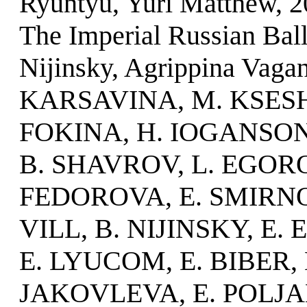
Ryuntyu, Yuri Matthew, 20
The Imperial Russian Bal
Nijinsky, Agrippina Vaga
KARSAVINA, M. KSESH
FOKINA, H. IOGANSON,
B. SHAVROV, L. EGOR
FEDOROVA, E. SMIRNOV
VILL, B. NIJINSKY, E
E. LYUCOM, E. BIBER,
JAKOVLEVA, E. POLJ