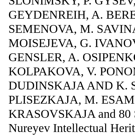
SLONIMSKY, P. GYSEV,
GEYDENREIH, A. BERE
SEMENOVA, M. SAVINA
MOISEJEVA, G. IVANOV
GENSLER, A. OSIPENKO,
KOLPAKOVA, V. PONO
DUDINSKAJA AND K. 
PLISEZKAJA, M. ESAM
KRASOVSKAJA and 80 Sta
Nureyev Intellectual Heri