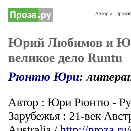
Авторы
Произ
Юрий Любимов и Ю
великое дело Runtu
Рюнтю Юри
: литера
Автор : Юри Рюнтю - Ру
Зарубежья : 21-век Австр
Australia /
http://proza.r