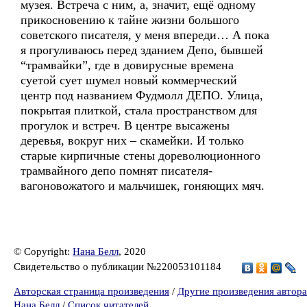
музея. Встреча с ним, а, значит, ещё одному
прикосновению к тайне жизни большого
советского писателя, у меня впереди… А пока
я прогуливаюсь перед зданием Депо, бывшей
“трамвайки”, где в довирусные времена
суетой сует шумел новый коммерческий
центр под названием Фудмолл ДЕПО. Улица,
покрытая плиткой, стала пространством для
прогулок и встреч. В центре высажены
деревья, вокруг них – скамейки. И только
старые кирпичные стены дореволюционного
трамвайного депо помнят писателя-
вагоновожатого и мальчишек, гоняющих мяч.
© Copyright:
Нана Белл
, 2020
Свидетельство о публикации №220053101184
Авторская страница произведения
/
Другие произведения автора
Нана Белл
/
Список читателей