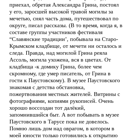
приехал, обретая Александра Грина, постоял
у его, заросшей высокой травой могилы за
мечетью, снял часть дома, путешествовал по
округе, писал рассказы. (В то время, когда я, в
составе группы участников фестиваля
“Славянские традиции’, побывала на Старо-
Крымском кладбище, от мечети ни осталось и
следа. Правда, над могилой Грина реяла
Ассоль, могила ухожена, вся в цветах. От
кладбища -к домику Грина, более чем
скромному, где умер писатель, от Грина в
гости к Паустовскому). В музее Паустовского
знакомая с детства обстановка,
пожертвования местных жителей. Витрины с
фотографиями, копиями рукописей. Очень
хорошо воссоздан тот далёкий,
запомнившийся быт. А вот побывать в музее
Паустовского в Тарусе пока не довелось.
Помню лишь дом над оврагом, в котором в
моей юности только готовились к открытию