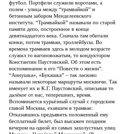
футбол. Портфели служили воротами, а
полем - улица между “трамвайкой” и
бетонным забором Менделеевского
института. “Трамвайкой” называли по старой
памяти депо, построенное в конце
девятнадцатого века. Сначала там обитали
конки, потом трамваи, троллейбусы. Во
времена трамваев здесь в молодом возрасте
служил то вагоновожатым, то кондуктором
Константин Паустовский. Об этом есть
воспоминание в его “Повести о жизни”.
“Аннушка», «Букашка” – так ласково
называли некоторые маршруты москвичи. Так
именует их и К.Г. Паустовский, описывая то
далёкое от нас, теперешних, время.
Вспоминается курьёзный случай с городским
главой Москвы, ехавшем в трамвае.
Отказавшись предъявить положенный ему
бесплатный билет, был высажен поздним
вечером на одной из самых захолустных улиц