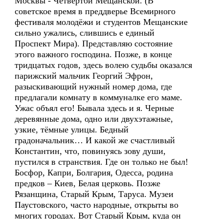
Москвы - Четвёртой Мещанской. (В
советское время в преддверье Всемирного
фестиваля молодёжи и студентов Мещанские
сильно ужались, слившись е единый
Проспект Мира). Представляю состояние
этого важного господина. Позже, в конце
тридцатых годов, здесь волею судьбы оказался
парижский мальчик Георгий Эфрон,
разыскивающий нужный номер дома, где
предлагали комнату в коммуналке его маме.
Ужас объял его! Бывала здесь и я. Черные
деревянные дома, одно или двухэтажные,
узкие, тёмные улицы. Бедный
градоначальник… И какой же счастливый
Константин, что, повинуясь зову души,
пустился в странствия. Где он только не был!
Босфор, Капри, Болгария, Одесса, родина
предков – Киев, Белая церковь. Позже
Рязанщина, Старый Крым, Таруса. Музеи
Паустовского, часто народные, открыты во
многих городах. Вот Старый Крым, куда он