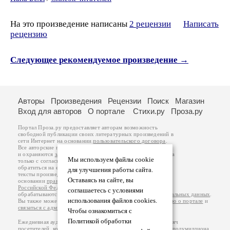
На это произведение написаны
2 рецензии
Написать
рецензию
Следующее рекомендуемое произведение →
Авторы
Произведения
Рецензии
Поиск
Магазин
Вход для авторов
О портале
Стихи.ру
Проза.ру
Портал Проза.ру предоставляет авторам возможность
свободной публикации своих литературных произведений в
сети Интернет на основании
пользовательского договора
.
Все авторские права на произведения принадлежат авторам
и охраняются
законом
. Перепечатка произведений возможна
Мы используем файлы cookie
только с согласия его автора, к которому вы можете
обратиться на его авторской странице. Ответственность за
для улучшения работы сайта.
тексты произведений авторы несут самостоятельно на
Оставаясь на сайте, вы
основании
правил публикации
и
законодательства
Российской Федерации
. Данные пользователей
соглашаетесь с условиями
обрабатываются на основании
Политики обработки персональных данных
.
использования файлов cookies.
Вы также можете посмотреть более подробную
информацию о портале
и
связаться с администрацией
.
Чтобы ознакомиться с
Политикой обработки
Ежедневная аудитория портала Проза.ру – порядка 100 тысяч
посетителей, которые в общей сумме просматривают более полумиллиона