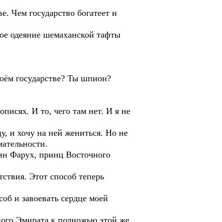
е. Чем государство богатеет и
ое одеяние шемаханской тафты
 моём государстве? Ты шпион?
писях. И то, чего там нет. И я не
 и хочу на ней жениться. Но не
мательности.
ин Фарух, принц Восточного
ствия. Этот способ теперь
соб и завоевать сердце моей
ого Эмирата к подножью этой же