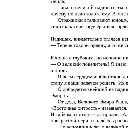
Лейла:
— Папа, о великий падишах, ты о 
почему не надо золота ему. А мне 
Стражники вталкивают юношу. Вы
сидит как своё, подчёркивая горд
Падишах, внимательно оглядев не
— Теперь говори правду, а то не 
Юноша с глубоким, но исполненн
— О великий повелитель! Я знаю о 
шпион.
Я всем сердцем люблю твою дочь,
стану я ваши задачки решать! Их 
О добродетельнейший из падишахо
Эмирата.
От деда, Великого Эмира Рашида 
«Восточная хитрость» называется.
И тайком от отца — да продлит Ал
прекрасной пери, и надеюсь распо
Не вспомнишь ли, о великий пад