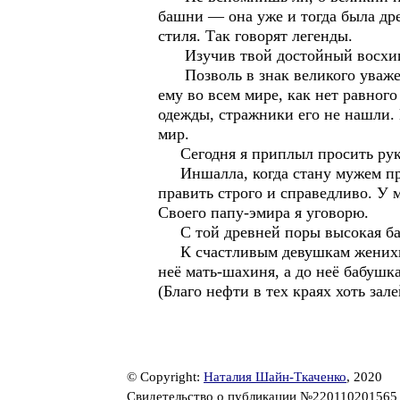
башни — она уже и тогда была дре
стиля. Так говорят легенды.
Изучив твой достойный восхищен
Позволь в знак великого уважени
ему во всем мире, как нет равного
одежды, стражники его не нашли. 
мир.
Сегодня я приплыл просить руки
Иншалла, когда стану мужем прек
править строго и справедливо. У м
Своего папу-эмира я уговорю.
С той древней поры высокая баш
К счастливым девушкам женихи пр
неё мать-шахиня, а до неё бабушк
(Благо нефти в тех краях хоть зале
© Copyright:
Наталия Шайн-Ткаченко
, 2020
Свидетельство о публикации №22011020156