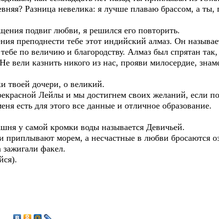
вняя? Разница невелика: я лучше плаваю брассом, а ты,
ия подвиг любви, я решился его повторить.
я преподнести тебе этот индийский алмаз. Он называетс
 тебе по величию и благородству. Алмаз был спрятан так,
Не вели казнить никого из нас, прояви милосердие, зна
 твоей дочери, о великий.
расной Лейлы и мы достигнем своих желаний, если пож
еня есть для этого все данные и отличное образование.
ня у самой кромки воды называется Девичьей.
иплывают морем, а несчастные в любви бросаются оземь
а зажигали факел.
йся).
5