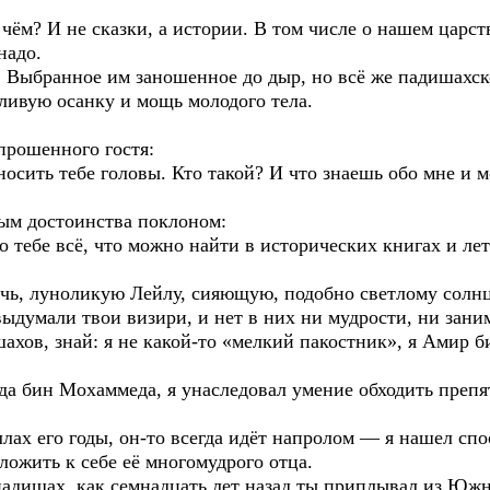
чём? И не сказки, а истории. В том числе о нашем царств
надо.
бранное им заношенное до дыр, но всё же падишахск
еливую осанку и мощь молодого тела.
прошенного гостя:
сносить тебе головы. Кто такой? И что знаешь обо мне и
ым достоинства поклоном:
тебе всё, что можно найти в исторических книгах и лето
 луноликую Лейлу, сияющую, подобно светлому солнцу,
выдумали твои визири, и нет в них ни мудрости, ни зани
в, знай: я не какой-то «мелкий пакостник», я Амир б
бин Мохаммеда, я унаследовал умение обходить препят
лах его годы, он-то всегда идёт напролом — я нашел спо
ложить к себе её многомудрого отца.
ишах, как семнадцать лет назад ты приплывал из Южн