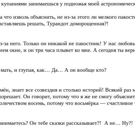
 купаниями занимаешься у подножья моей астрономическ
что изволь объяснить, не из-за этого ли мелкого пакос
заставляешь решать, Турандот доморощенная?!
з-за него. Только он никакой не пакостник! У нас любовь
нем окне, и он три часа плывет ко мне. А сегодня ты вер
 мать, и глупая, как… Да… А он вообще кто?
мён, знает все созвездия и столько историй! Всякий раз
зрешает. Он говорит, потому что я же не смогу объяснить
личеством восемь, потому что восьмёрка — счастливое 
занимаетесь? Он тебе сказки рассказывает?! А не… Ну?!