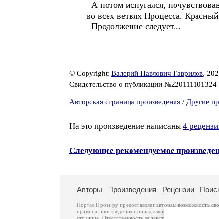
А потом испугался, почувствовав
во всех ветвях Процесса. Красный
Продолжение следует...
© Copyright:
Валерий Павлович Гаврилов
, 20
Свидетельство о публикации №220111101324
Авторская страница произведения
/
Другие пр
На это произведение написаны
4 рецензи
Следующее рекомендуемое произведе
Авторы
Произведения
Рецензии
Поис
Портал Проза.ру предоставляет авторам возможность св
права на произведения принадлежат авторам и охраняют
странице. Ответственность за тексты произведений авто