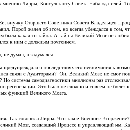
 к мнению Лирры, Консультанту Совета Наблюдателей. То
е, внучку Старшего Советника Совета Владельцев Процес
авил. Порой жалел об этом, но всегда убеждался в том, 
ом была какая-то тайна. А тайны Великий Мозг не любил,
ился к ним с должным почтением.
 не думал, а задумался.
а предупреждала о последствиях его невнимания к воз
анса связи с Аудиторами? Он, Великий Мозг, не смог по
 Но системы самодиагностики миллионы раз отслеживал
по регенерации. Это было не сложно и совсем не болезн
ных функций Великого Мозга.
. Так говорила Лирра. Что такое Внешнее Вторжение? 
 Великий Мозг, создавший Процесс и управляющий им. К