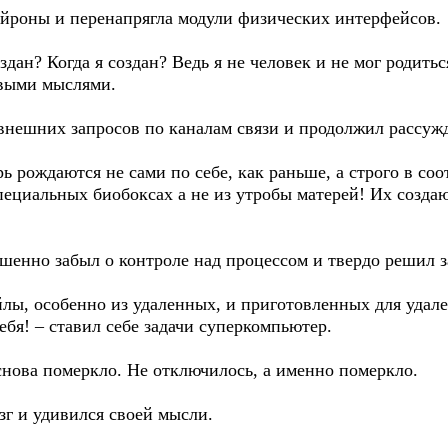
йроны и перенапрягла модули физических интерфейсов.
здан? Когда я создан? Ведь я не человек и не мог родит
овыми мыслями.
нешних запросов по каналам связи и продолжил рассуж
рь рождаются не сами по себе, как раньше, а строго в с
ециальных биобоксах а не из утробы матерей! Их создаю
енно забыл о контроле над процессом и твердо решил за
лы, особенно из удаленных, и приготовленных для удале
ебя! – ставил себе задачи суперкомпьютер.
нова померкло. Не отключилось, а именно померкло.
зг и удивился своей мысли.