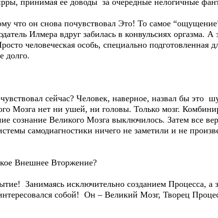
ры, принимая ее доводы за очередные нелогичные фанта
у что он снова почувствовал Это! То самое “ощущение”
юдатель Илмера вдруг забилась в конвульсиях оргазма. А
Просто человеческая особь, специально подготовленная 
е долго.
увствовал сейчас? Человек, наверное, назвал бы это ш
икого Мозга нет ни ушей, ни головы. Только мозг. Комб
ие сознание Великого Мозга выключилось. Затем все вер
истемы самодиагностики ничего не заметили и не произв
кое Внешнее Вторжение?
тие! Занимаясь исключительно созданием Процесса, а з
нтересовался собой! Он – Великий Мозг, Творец Процесс