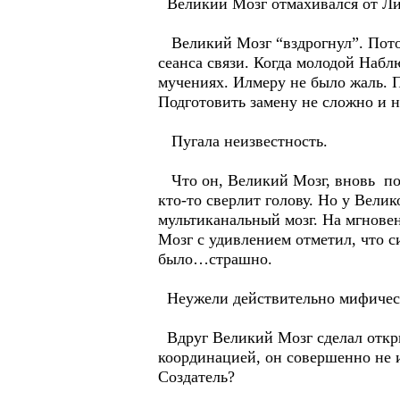
Великий Мозг отмахивался от Лир
Великий Мозг “вздрогнул”. Потом
сеанса связи. Когда молодой Набл
мучениях. Илмеру не было жаль. 
Подготовить замену не сложно и н
Пугала неизвестность.
Что он, Великий Мозг, вновь поч
кто-то сверлит голову. Но у Вел
мультиканальный мозг. На мгновен
Мозг с удивлением отметил, что с
было…страшно.
Неужели действительно мифичес
Вдруг Великий Мозг сделал откры
координацией, он совершенно не и
Создатель?