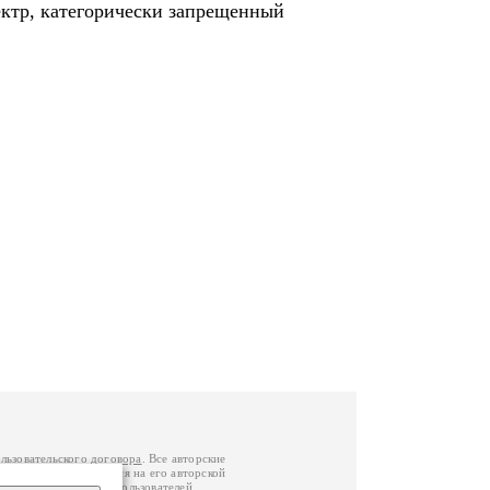
ектр, категорически запрещенный
льзовательского договора
. Все авторские
у вы можете обратиться на его авторской
й Федерации
. Данные пользователей