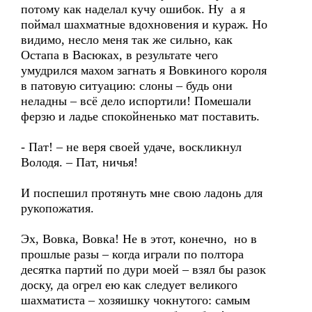
потому как наделал кучу ошибок. Ну а я
поймал шахматные вдохновения и кураж. Но
видимо, несло меня так же сильно, как
Остапа в Васюках, в результате чего
умудрился махом загнать я Вовкиного короля
в патовую ситуацию: слоны – будь они
неладны – всё дело испортили! Помешали
ферзю и ладье спокойненько мат поставить.
- Пат! – не веря своей удаче, воскликнул
Володя. – Пат, ничья!
И поспешил протянуть мне свою ладонь для
рукопожатия.
Эх, Вовка, Вовка! Не в этот, конечно, но в
прошлые разы – когда играли по полтора
десятка партий по дури моей – взял бы разок
доску, да огрел ею как следует великого
шахматиста – хозяишку чокнутого: самым