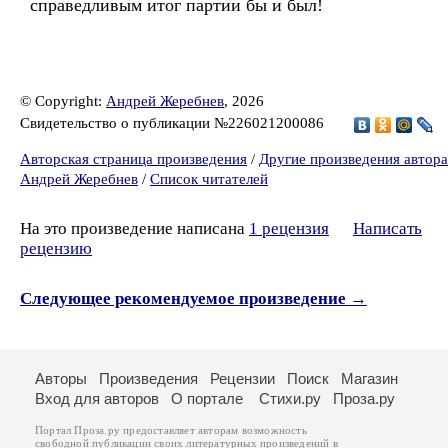
справедливым итог партии бы и был!
© Copyright:
Андрей Жеребнев
, 2026
Свидетельство о публикации №226021200086
Авторская страница произведения
/
Другие произведения автора
Андрей Жеребнев
/
Список читателей
На это произведение написана
1 рецензия
Написать
рецензию
Следующее рекомендуемое произведение →
Авторы
Произведения
Рецензии
Поиск
Магазин
Вход для авторов
О портале
Стихи.ру
Проза.ру
Портал Проза.ру предоставляет авторам возможность
свободной публикации своих литературных произведений в