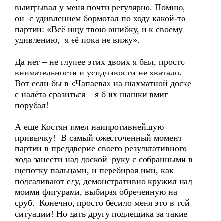
выигрывал у меня почти регулярно. Помню,
он с удивлением бормотал по ходу какой-то
партии: «Всё ищу твою ошибку, и к своему
удивлению, я её пока не вижу».
Да нет – не глупее этих двоих я был, просто
внимательности и усидчивости не хватало.
Вот если бы в «Чапаева» на шахматной доске
с налёта сразиться – я б их шашки вмиг
порубал!
А еще Костян имел наипротивнейшую
привычку! В самый ожесточенный момент
партии в преддверие своего результативного
хода занести над доской руку с собранными в
щепотку пальцами, и перебирая ими, как
подсаливают еду, демонстративно кружил над
моими фигурами, выбирая обреченную на
сруб. Конечно, просто бесило меня это в той
ситуации! Но дать другу подлещика за такие