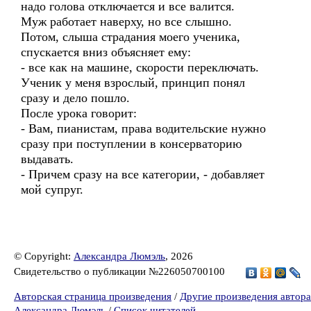
надо голова отключается и все валится.
Муж работает наверху, но все слышно.
Потом, слыша страдания моего ученика,
спускается вниз объясняет ему:
- все как на машине, скорости переключать.
Ученик у меня взрослый, принцип понял
сразу и дело пошло.
После урока говорит:
- Вам, пианистам, права водительские нужно
сразу при поступлении в консерваторию
выдавать.
- Причем сразу на все категории, - добавляет
мой супруг.
© Copyright:
Александра Люмэль
, 2026
Свидетельство о публикации №226050700100
Авторская страница произведения
/
Другие произведения автора
Александра Люмэль
/
Список читателей