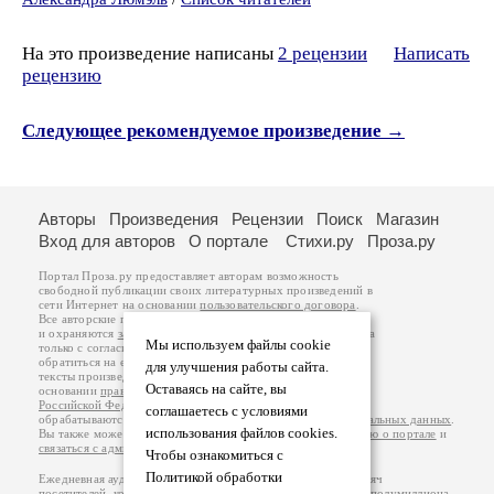
На это произведение написаны
2 рецензии
Написать
рецензию
Следующее рекомендуемое произведение →
Авторы
Произведения
Рецензии
Поиск
Магазин
Вход для авторов
О портале
Стихи.ру
Проза.ру
Портал Проза.ру предоставляет авторам возможность
свободной публикации своих литературных произведений в
сети Интернет на основании
пользовательского договора
.
Все авторские права на произведения принадлежат авторам
и охраняются
законом
. Перепечатка произведений возможна
Мы используем файлы cookie
только с согласия его автора, к которому вы можете
обратиться на его авторской странице. Ответственность за
для улучшения работы сайта.
тексты произведений авторы несут самостоятельно на
Оставаясь на сайте, вы
основании
правил публикации
и
законодательства
Российской Федерации
. Данные пользователей
соглашаетесь с условиями
обрабатываются на основании
Политики обработки персональных данных
.
использования файлов cookies.
Вы также можете посмотреть более подробную
информацию о портале
и
связаться с администрацией
.
Чтобы ознакомиться с
Политикой обработки
Ежедневная аудитория портала Проза.ру – порядка 100 тысяч
посетителей, которые в общей сумме просматривают более полумиллиона