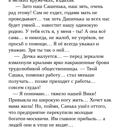
в мелких кружечках, вздыхая:
— Зато наш Сашенька, наш зять, очень
рад этому! Сам не ездит, годами мать не
проведывает… так хоть Дашенька за всех нас
будет умней… навестит нашу одинокую
родню. У тебя есть я, у меня - ты! А она всё
сама… и никогда, не жалоб, не упрёков, не
просьб о помощи… Я её всегда уважал и
уважаю. Зря ты так о ней…
— Дочка жалуется… — перед зеркалом
взмахнули крылами ярко накрашенные брови
трудолюбивой общественницы. — Твой
Сашка, поменял работу… стал меньше
получать… позже приходит с работы…
совсем схудал!
— Я понимаю… тяжело нашей Вики!
Привыкла на широкую ногу жить… Хочет как
мама жила! Но, пойми, Санька ушёл оттого,
что предприятие перекупили молодые
богатеи-москвичи. Им главное прибыль… а
людей они в упор не видят…