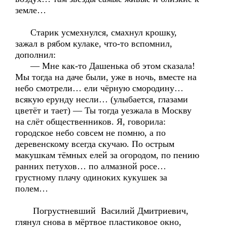
земле…
Старик усмехнулся, смахнул крошку,
зажал в рябом кулаке, что-то вспомнил,
дополнил:
— Мне как-то Дашенька об этом сказала!
Мы тогда на даче были, уже в ночь, вместе на
небо смотрели… ели чёрную смородину…
всякую ерунду несли… (улыбается, глазами
цветёт и тает) — Ты тогда уезжала в Москву
на слёт общественников. Я, говорила:
городское небо совсем не помню, а по
деревенскому всегда скучаю. По острым
макушкам тёмных елей за огородом, по пению
ранних петухов… по алмазной росе…
грустному плачу одиноких кукушек за
полем…
Погрустневший Василий Дмитриевич,
глянул снова в мёртвое пластиковое окно,