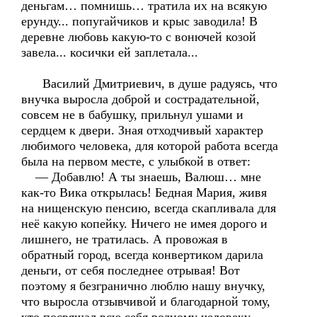
деньгам… помнишь… тратила их на всякую
ерунду... попугайчиков и крыс заводила! В
деревне любовь какую-то с вонючей козой
завела... косички ей заплетала...
Василий Дмитриевич, в душе радуясь, что
внучка выросла доброй и сострадательной,
совсем не в бабушку, прильнул ушами и
сердцем к двери. Зная отходчивый характер
любимого человека, для которой работа всегда
была на первом месте, с улыбкой в ответ:
— Добавлю! А ты знаешь, Валюш… мне
как-то Вика открылась! Бедная Мария, живя
на нищенскую пенсию, всегда скапливала для
неё какую копейку. Ничего не имея дорого и
лишнего, не тратилась. А провожая в
обратный город, всегда конвертиком дарила
деньги, от себя последнее отрывая! Вот
поэтому я безгранично люблю нашу внучку,
что выросла отзывчивой и благодарной тому,