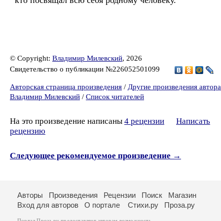
кто посвящал всю себя родному человеку.
© Copyright:
Владимир Милевский
, 2026
Свидетельство о публикации №226052501099
Авторская страница произведения
/
Другие произведения автора
Владимир Милевский
/
Список читателей
На это произведение написаны
4 рецензии
Написать
рецензию
Следующее рекомендуемое произведение →
Авторы
Произведения
Рецензии
Поиск
Магазин
Вход для авторов
О портале
Стихи.ру
Проза.ру
Портал Проза.ру предоставляет авторам возможность