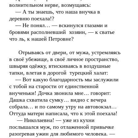
волнительном нерве, возмущаясь:
— А ты знаешь, что наша внучка в
деревню поехала!?
— Не понял… — вскинулся глазами и
бровями располневший хозяин, — к сватье
что ль, к нашей Петровне?
Отрываясь от двери, от мужа, устремляясь
в своё убежище, в своё личное пространство,
швыряя одёжку, втискиваясь в воздушные
тапки, влетая в дорогой турецкий халат:
— Вот какую благодарность мы заслужили
с тобой на старости от единственной
внученьки! Дочка звонила мне… говорит:
Дашка схватила сумку… видно с вечера
собрала… и по самому утру на автовокзал…
Оттуда матери написала, что к этой поехала!
— Николаевна! — уже из кухни
послышался муж, по отлаженной привычке
разогревая ужин для любимого человека. —