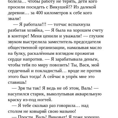
болела… чтобы работу не терять, дети кого
просили посидеть с Викушей!? Из далекой
деревни… за 400 километров к себе кого
звали!
— Я работала!!! — тотчас вспыхнула
разбитая хозяйка, — Я была на хорошем счету
в конторе! Меня ценили и уважали! — глухим
звуком выстрелила заместитель председателя
общественной организации, намазывая масло
на булку, раскалённым взглядом прожигая
сердце напротив. — Я зарабатывала деньги,
чтобы тебя по миру повозить! Ты, Вася, мой
сердечный и покладистый… вроде не против
этого был тогда! А сейчас в упрёк мне это
ставишь!
— Зря ты так! Я ведь не об этом, Валь! —
насупился старик, выколупывая акварельную
краску из-под ногтей.
— Я тебе сколько раз говорила… над
столом не ковыряй свою мазьню!
— Прости, Валь! Виноват! Я тоже хорошо