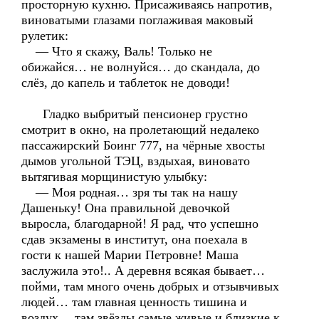
просторную кухню. Присаживаясь напротив,
виноватыми глазами поглаживая маковый
рулетик:
— Что я скажу, Валь! Только не
обижайся… не волнуйся… до скандала, до
слёз, до капель и таблеток не доводи!
Гладко выбритый пенсионер грустно
смотрит в окно, на пролетающий недалеко
пассажирский Боинг 777, на чёрные хвосты
дымов угольной ТЭЦ, вздыхая, виновато
вытягивая морщинистую улыбку:
— Моя родная… зря ты так на нашу
Дашеньку! Она правильной девочкой
выросла, благодарной! Я рад, что успешно
сдав экзамены в институт, она поехала в
гости к нашей Марии Петровне! Маша
заслужила это!.. А деревня всякая бывает…
пойми, там много очень добрых и отзывчивых
людей… там главная ценность тишина и
воздух… там звёзды самые живые и близкие к