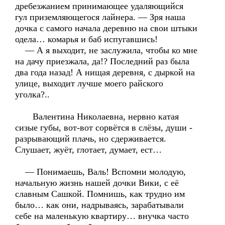
дребезжанием принимающее удаляющийся
гул приземляющегося лайнера. — Зря наша
дочка с самого начала деревню на свои штыки
одела… комарья и баб испугавшись!
— А я выходит, не заслужила, чтобы ко мне
на дачу приезжала, да!? Последний раз была
два года назад! А нищая деревня, с дыркой на
улице, выходит лучше моего райского
уголка?..
Валентина Николаевна, нервно катая
сизые губы, вот-вот сорвётся в слёзы, души -
разрывающий плачь, но сдерживается.
Слушает, жуёт, глотает, думает, ест…
— Понимаешь, Валь! Вспомни молодую,
начальную жизнь нашей дочки Вики, с её
славным Сашкой. Помнишь, как трудно им
было… как они, надрываясь, зарабатывали
себе на маленькую квартиру… внучка часто