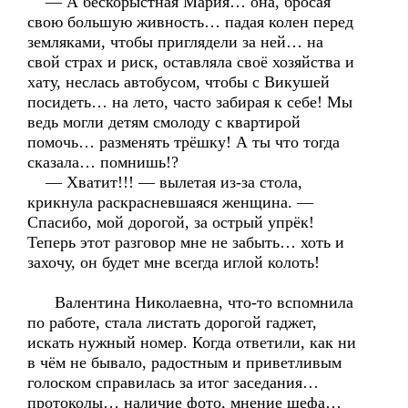
— А бескорыстная Мария… она, бросая
свою большую живность… падая колен перед
земляками, чтобы приглядели за ней… на
свой страх и риск, оставляла своё хозяйства и
хату, неслась автобусом, чтобы с Викушей
посидеть… на лето, часто забирая к себе! Мы
ведь могли детям смолоду с квартирой
помочь… разменять трёшку! А ты что тогда
сказала… помнишь!?
— Хватит!!! — вылетая из-за стола,
крикнула раскрасневшаяся женщина. —
Спасибо, мой дорогой, за острый упрёк!
Теперь этот разговор мне не забыть… хоть и
захочу, он будет мне всегда иглой колоть!
Валентина Николаевна, что-то вспомнила
по работе, стала листать дорогой гаджет,
искать нужный номер. Когда ответили, как ни
в чём не бывало, радостным и приветливым
голоском справилась за итог заседания…
протоколы… наличие фото, мнение шефа…