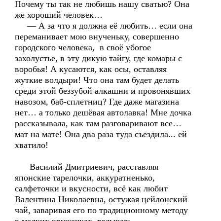
Почему ты так не любишь нашу сватью? Она
же хороший человек…
— А за что я должна её любить… если она
переманивает мою внученьку, совершенно
городского человека, в своё убогое
захолустье, в эту дикую тайгу, где комары с
воробья! А кусаются, как осы, оставляя
жуткие волдыри! Что она там будет делать
среди этой беззубой алкашни и провонявших
навозом, баб-сплетниц? Где даже магазина
нет… а только дешёвая автолавка! Мне дочка
рассказывала, как там разговаривают все…
мат на мате! Она два раза туда съездила... ей
хватило!
Василий Дмитриевич, расставляя
японские тарелочки, аккуратненько,
салфеточки и вкусности, всё как любит
Валентина Николаевна, остужая цейлонский
чай, заваривая его по традиционному методу