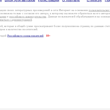
кации своих литературных произведений в сети Интернет на основании
пользовательско
возможна только с согласия его автора, к которому вы можете обратиться на его авторс
кации
и
российского законодательства
. Данные пользователей обрабатываются на основ
вязаться с администрацией
.
лей, которые в общей сумме просматривают более полумиллиона страниц по данным сче
тров и количество посетителей.
эгидой
Российского союза писателей
18+