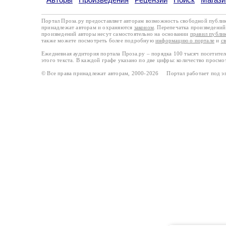
Портал Проза.ру предоставляет авторам возможность свободной публи
принадлежат авторам и охраняются
законом
. Перепечатка произведений 
произведений авторы несут самостоятельно на основании
правил публи
также можете посмотреть более подробную
информацию о портале
и
с
Ежедневная аудитория портала Проза.ру – порядка 100 тысяч посетите
этого текста. В каждой графе указано по две цифры: количество просмо
© Все права принадлежат авторам, 2000-2026 Портал работает под 