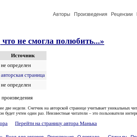
Авторы
Произведения
Рецензии
 что не смогла полюбить...»
Источник
не определен
авторская страница
не определен
 произведения
ие две недели. Счетчик на авторской странице учитывает уникальных чит
он будет учтен один раз. Неизвестные читатели – это пользователи интер
тора
Перейти на страницу автора Манька
н
Вход для авторов
Регистрация
О портале
Стихи.ру
Пр