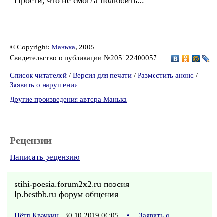
Прости, что не смогла полюбить...
© Copyright:
Манька
, 2005
Свидетельство о публикации №205122400057
Список читателей
/
Версия для печати
/
Разместить анонс
/
Заявить о нарушении
Другие произведения автора Манька
Рецензии
Написать рецензию
stihi-poesia.forum2x2.ru поэсия
lp.bestbb.ru форум общения
Пётр Квачкин
30.10.2019 06:05
•
Заявить о