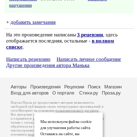
нарушении
+
добавить замечания
На это произведение написаны
3 рецензии
, здесь
отображается последняя, остальные -
в полном
списке
.
Написать рецензию
Написать личное сообщение
Другие произведения автора Манька
Авторы
Произведения
Рецензии
Поиск
Магазин
Вход для авторов
О портале
Стихи.ру
Проза.ру
Портал Проза.ру предоставляет авторам возможность
свободной публикации своих литературных произведений в
сети Интернет на основании
пользовательского договора
.
Все авторские права на произведения принадлежат авторам
и охраняются
законом
. Перепечатка произведений возможна
Мы используем файлы cookie
только с согласия его автора, к которому вы можете
обратиться на его авторской странице. Ответственность за
для улучшения работы сайта.
тексты произведений авторы несут самостоятельно на
Оставаясь на сайте, вы
основании
правил публикации
и
законодательства