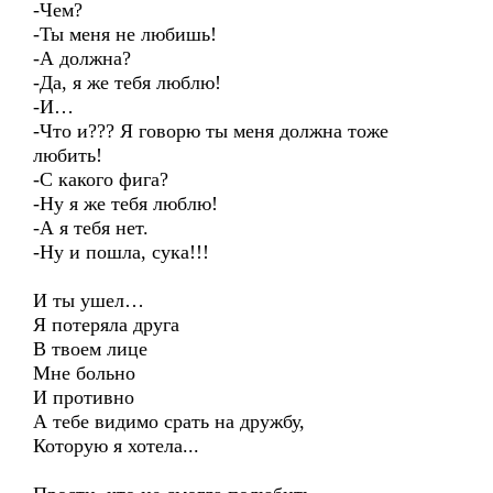
-Чем?
-Ты меня не любишь!
-А должна?
-Да, я же тебя люблю!
-И…
-Что и??? Я говорю ты меня должна тоже
любить!
-С какого фига?
-Ну я же тебя люблю!
-А я тебя нет.
-Ну и пошла, сука!!!
И ты ушел…
Я потеряла друга
В твоем лице
Мне больно
И противно
А тебе видимо срать на дружбу,
Которую я хотела...