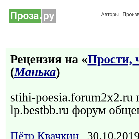
Авторы
Произ
Рецензия на «
Прости, 
(
Манька
)
stihi-poesia.forum2x2.ru
lp.bestbb.ru форум обще
Пётр Квачкин
30.10.201