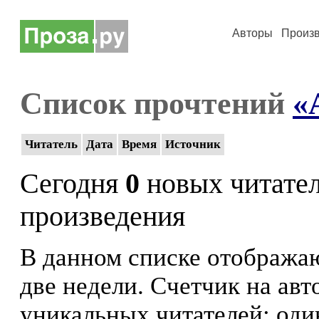
Авторы
Произ
Список прочтений
«
Читатель
Дата
Время
Источник
Сегодня
0
новых читате
произведения
В данном списке отображаю
две недели. Счетчик на ав
уникальных читателей: оди