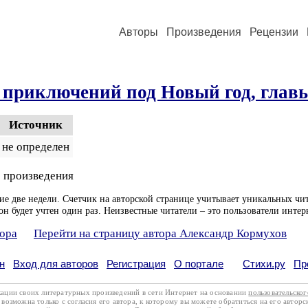
Авторы
Произведения
Рецензии
приключений под Новый год, главы
Источник
не определен
 произведения
ие две недели. Счетчик на авторской странице учитывает уникальных чит
он будет учтен один раз. Неизвестные читатели – это пользователи интер
тора
Перейти на страницу автора Александр Кормухов
н
Вход для авторов
Регистрация
О портале
Стихи.ру
Пр
кации своих литературных произведений в сети Интернет на основании
пользовательско
возможна только с согласия его автора, к которому вы можете обратиться на его авторс