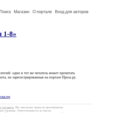
Поиск
Магазин
О портале
Вход для авторов
 1-8»
ателей: один и тот же читатель может прочитать
нета, не зарегистрированные на портале Проза.ру.
оза.ру
го договора
. Все авторские права на произведения
кой странице. Ответственность за тексты