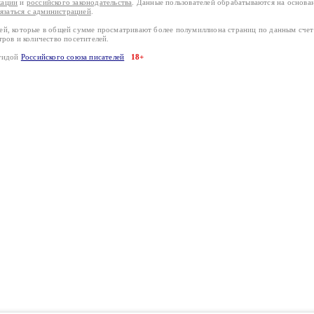
кации
и
российского законодательства
. Данные пользователей обрабатываются на основ
вязаться с администрацией
.
лей, которые в общей сумме просматривают более полумиллиона страниц по данным сче
тров и количество посетителей.
эгидой
Российского союза писателей
18+