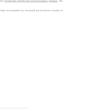
ании
Политики обработки персональных данных
. Вы
тчика посещаемости, который расположен справа от