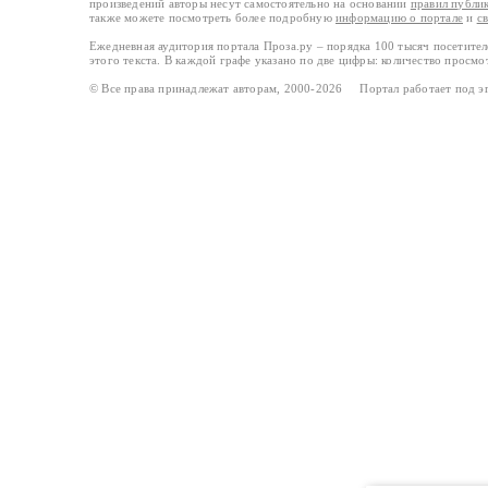
произведений авторы несут самостоятельно на основании
правил публи
также можете посмотреть более подробную
информацию о портале
и
с
Ежедневная аудитория портала Проза.ру – порядка 100 тысяч посетите
этого текста. В каждой графе указано по две цифры: количество просмо
© Все права принадлежат авторам, 2000-2026 Портал работает под 