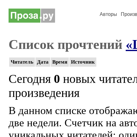
Авторы
Произ
Список прочтений
«
Читатель
Дата
Время
Источник
Сегодня
0
новых читате
произведения
В данном списке отображаю
две недели. Счетчик на ав
уникальных читателей: оди