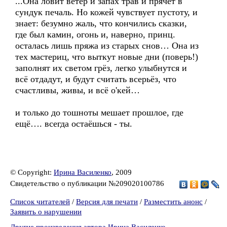
...Она ловит ветер и запах трав и прячет в
сундук печаль. Но кожей чувствует пустоту, и
знает: безумно жаль, что кончились сказки,
где был камин, огонь и, наверно, принц.
осталась лишь пряжа из старых снов… Она из
тех мастериц, что выткут новые дни (поверь!)
заполнят их светом грёз, легко улыбнутся и
всё отдадут, и будут считать всерьёз, что
счастливы, живы, и всё о'кей…
и только до тошноты мешает прошлое, где
ещё…. всегда остаёшься - ты.
© Copyright:
Ирина Василенко
, 2009
Свидетельство о публикации №209020100786
Список читателей
/
Версия для печати
/
Разместить анонс
/
Заявить о нарушении