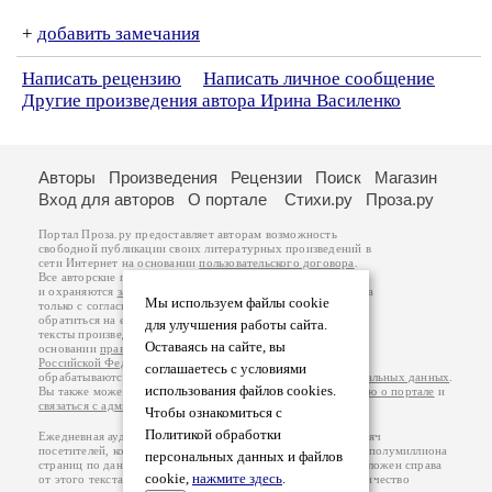
+
добавить замечания
Написать рецензию
Написать личное сообщение
Другие произведения автора Ирина Василенко
Авторы
Произведения
Рецензии
Поиск
Магазин
Вход для авторов
О портале
Стихи.ру
Проза.ру
Портал Проза.ру предоставляет авторам возможность
свободной публикации своих литературных произведений в
сети Интернет на основании
пользовательского договора
.
Все авторские права на произведения принадлежат авторам
и охраняются
законом
. Перепечатка произведений возможна
Мы используем файлы cookie
только с согласия его автора, к которому вы можете
обратиться на его авторской странице. Ответственность за
для улучшения работы сайта.
тексты произведений авторы несут самостоятельно на
Оставаясь на сайте, вы
основании
правил публикации
и
законодательства
Российской Федерации
. Данные пользователей
соглашаетесь с условиями
обрабатываются на основании
Политики обработки персональных данных
.
использования файлов cookies.
Вы также можете посмотреть более подробную
информацию о портале
и
связаться с администрацией
.
Чтобы ознакомиться с
Политикой обработки
Ежедневная аудитория портала Проза.ру – порядка 100 тысяч
посетителей, которые в общей сумме просматривают более полумиллиона
персональных данных и файлов
страниц по данным счетчика посещаемости, который расположен справа
cookie,
нажмите здесь
.
от этого текста. В каждой графе указано по две цифры: количество