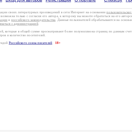
кации своих литературных произведений в сети Интернет на основании
пользовательско
возможна только с согласия его автора, к которому вы можете обратиться на его авторс
кации
и
российского законодательства
. Данные пользователей обрабатываются на основ
вязаться с администрацией
.
лей, которые в общей сумме просматривают более полумиллиона страниц по данным сче
тров и количество посетителей.
эгидой
Российского союза писателей
18+