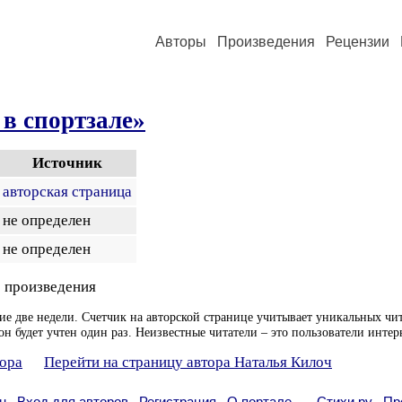
Авторы
Произведения
Рецензии
в спортзале»
Источник
авторская страница
не определен
не определен
 произведения
ие две недели. Счетчик на авторской странице учитывает уникальных чит
он будет учтен один раз. Неизвестные читатели – это пользователи интер
тора
Перейти на страницу автора Наталья Килоч
н
Вход для авторов
Регистрация
О портале
Стихи.ру
Пр