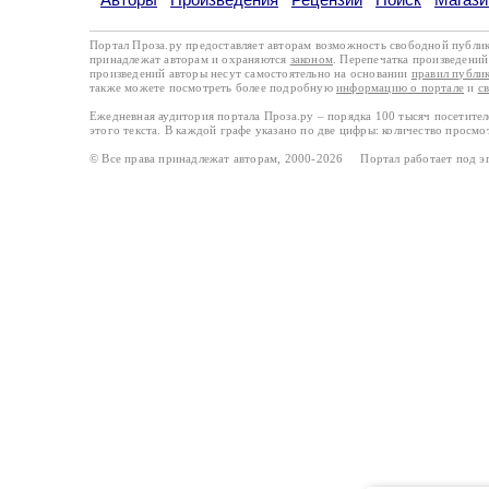
Портал Проза.ру предоставляет авторам возможность свободной публи
принадлежат авторам и охраняются
законом
. Перепечатка произведений 
произведений авторы несут самостоятельно на основании
правил публи
также можете посмотреть более подробную
информацию о портале
и
с
Ежедневная аудитория портала Проза.ру – порядка 100 тысяч посетите
этого текста. В каждой графе указано по две цифры: количество просмо
© Все права принадлежат авторам, 2000-2026 Портал работает под 