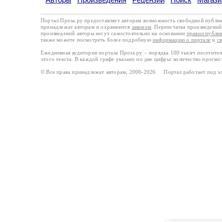
Портал Проза.ру предоставляет авторам возможность свободной публи
принадлежат авторам и охраняются
законом
. Перепечатка произведений 
произведений авторы несут самостоятельно на основании
правил публи
также можете посмотреть более подробную
информацию о портале
и
с
Ежедневная аудитория портала Проза.ру – порядка 100 тысяч посетите
этого текста. В каждой графе указано по две цифры: количество просмо
© Все права принадлежат авторам, 2000-2026 Портал работает под 