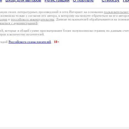
кации своих литературных произведений в сети Интернет на основании
пользовательско
возможна только с согласия его автора, к которому вы можете обратиться на его авторс
кации
и
российского законодательства
. Данные пользователей обрабатываются на основ
вязаться с администрацией
.
лей, которые в общей сумме просматривают более полумиллиона страниц по данным сче
тров и количество посетителей.
эгидой
Российского союза писателей
18+