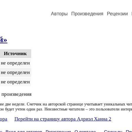
Авторы
Произведения
Рецензии
й»
Источник
не определен
не определен
не определен
 произведения
ие две недели. Счетчик на авторской странице учитывает уникальных чит
он будет учтен один раз. Неизвестные читатели – это пользователи интер
тора
Перейти на страницу автора Адриэл Ханна 2
н
Вход для авторов
Регистрация
О портале
Стихи.ру
Пр