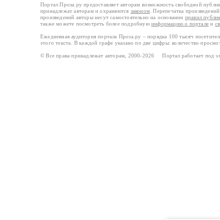
Портал Проза.ру предоставляет авторам возможность свободной публи
принадлежат авторам и охраняются
законом
. Перепечатка произведений 
произведений авторы несут самостоятельно на основании
правил публи
также можете посмотреть более подробную
информацию о портале
и
с
Ежедневная аудитория портала Проза.ру – порядка 100 тысяч посетите
этого текста. В каждой графе указано по две цифры: количество просмо
© Все права принадлежат авторам, 2000-2026 Портал работает под 