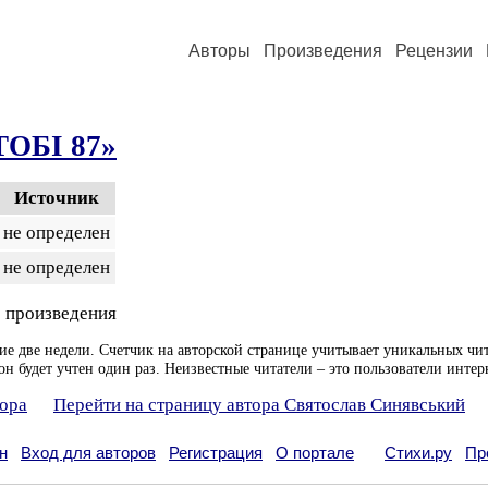
Авторы
Произведения
Рецензии
ОБI 87»
Источник
не определен
не определен
 произведения
ие две недели. Счетчик на авторской странице учитывает уникальных чит
он будет учтен один раз. Неизвестные читатели – это пользователи интер
тора
Перейти на страницу автора Святослав Синявський
н
Вход для авторов
Регистрация
О портале
Стихи.ру
Пр