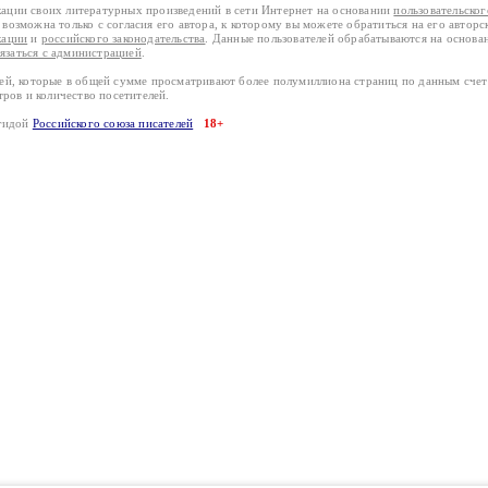
кации своих литературных произведений в сети Интернет на основании
пользовательско
возможна только с согласия его автора, к которому вы можете обратиться на его авторс
кации
и
российского законодательства
. Данные пользователей обрабатываются на основ
вязаться с администрацией
.
лей, которые в общей сумме просматривают более полумиллиона страниц по данным сче
тров и количество посетителей.
эгидой
Российского союза писателей
18+