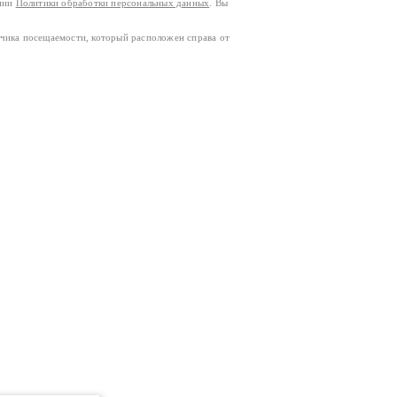
ании
Политики обработки персональных данных
. Вы
тчика посещаемости, который расположен справа от