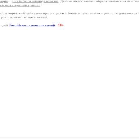
кации
и
российского законодательства
. Данные пользователей обрабатываются на основ
вязаться с администрацией
.
лей, которые в общей сумме просматривают более полумиллиона страниц по данным сче
тров и количество посетителей.
эгидой
Российского союза писателей
18+