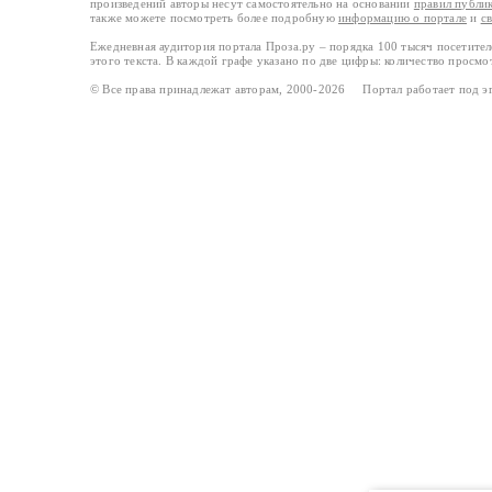
произведений авторы несут самостоятельно на основании
правил публи
также можете посмотреть более подробную
информацию о портале
и
с
Ежедневная аудитория портала Проза.ру – порядка 100 тысяч посетите
этого текста. В каждой графе указано по две цифры: количество просмо
© Все права принадлежат авторам, 2000-2026 Портал работает под 