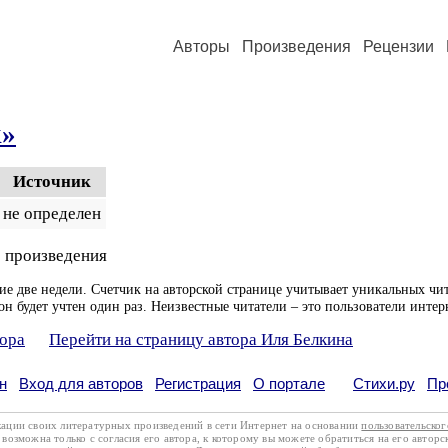
Авторы
Произведения
Рецензии
к»
Источник
не определен
 произведения
ие две недели. Счетчик на авторской странице учитывает уникальных чит
он будет учтен один раз. Неизвестные читатели – это пользователи интер
тора
Перейти на страницу автора Иля Белкина
н
Вход для авторов
Регистрация
О портале
Стихи.ру
Пр
кации своих литературных произведений в сети Интернет на основании
пользовательско
возможна только с согласия его автора, к которому вы можете обратиться на его авторс