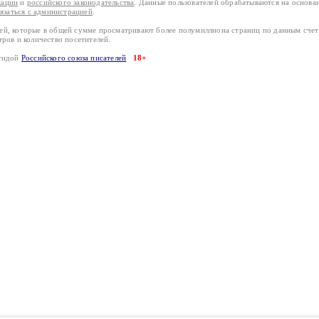
кации
и
российского законодательства
. Данные пользователей обрабатываются на основ
вязаться с администрацией
.
лей, которые в общей сумме просматривают более полумиллиона страниц по данным сче
тров и количество посетителей.
эгидой
Российского союза писателей
18+