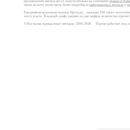
произведений авторы несут самостоятельно на основании
правил публи
также можете посмотреть более подробную
информацию о портале
и
с
Ежедневная аудитория портала Проза.ру – порядка 100 тысяч посетите
этого текста. В каждой графе указано по две цифры: количество просмо
© Все права принадлежат авторам, 2000-2026 Портал работает под 