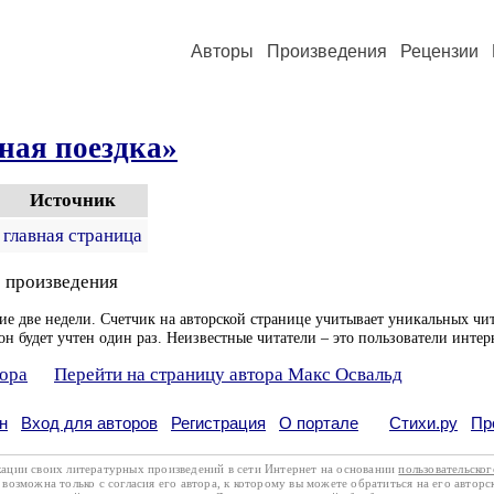
Авторы
Произведения
Рецензии
ная поездка»
Источник
главная страница
 произведения
ие две недели. Счетчик на авторской странице учитывает уникальных чит
он будет учтен один раз. Неизвестные читатели – это пользователи интер
тора
Перейти на страницу автора Макс Освальд
н
Вход для авторов
Регистрация
О портале
Стихи.ру
Пр
кации своих литературных произведений в сети Интернет на основании
пользовательско
возможна только с согласия его автора, к которому вы можете обратиться на его авторс