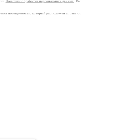
ании
Политики обработки персональных данных
. Вы
тчика посещаемости, который расположен справа от