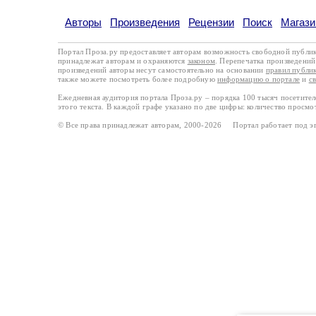
Авторы
Произведения
Рецензии
Поиск
Магази
Портал Проза.ру предоставляет авторам возможность свободной публи
принадлежат авторам и охраняются
законом
. Перепечатка произведений 
произведений авторы несут самостоятельно на основании
правил публи
также можете посмотреть более подробную
информацию о портале
и
с
Ежедневная аудитория портала Проза.ру – порядка 100 тысяч посетите
этого текста. В каждой графе указано по две цифры: количество просмо
© Все права принадлежат авторам, 2000-2026 Портал работает под 