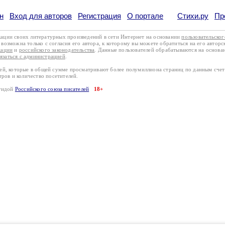
н
Вход для авторов
Регистрация
О портале
Стихи.ру
Пр
кации своих литературных произведений в сети Интернет на основании
пользовательско
возможна только с согласия его автора, к которому вы можете обратиться на его авторс
кации
и
российского законодательства
. Данные пользователей обрабатываются на основ
вязаться с администрацией
.
лей, которые в общей сумме просматривают более полумиллиона страниц по данным сче
тров и количество посетителей.
эгидой
Российского союза писателей
18+