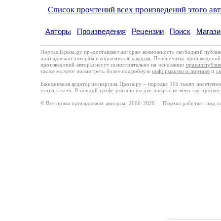
Список прочтений всех произведений этого ав
Авторы
Произведения
Рецензии
Поиск
Магази
Портал Проза.ру предоставляет авторам возможность свободной публи
принадлежат авторам и охраняются
законом
. Перепечатка произведений 
произведений авторы несут самостоятельно на основании
правил публи
также можете посмотреть более подробную
информацию о портале
и
с
Ежедневная аудитория портала Проза.ру – порядка 100 тысяч посетите
этого текста. В каждой графе указано по две цифры: количество просмо
© Все права принадлежат авторам, 2000-2026 Портал работает под 