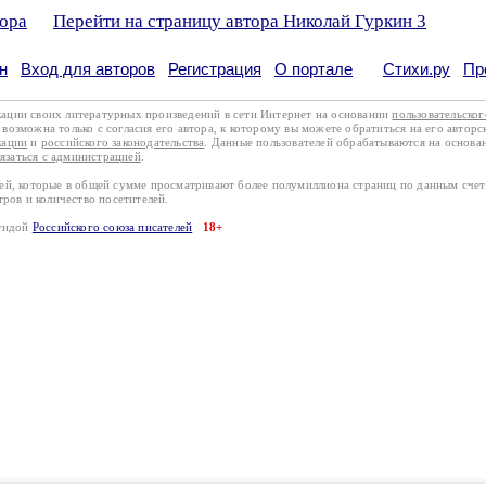
тора
Перейти на страницу автора Николай Гуркин 3
н
Вход для авторов
Регистрация
О портале
Стихи.ру
Пр
кации своих литературных произведений в сети Интернет на основании
пользовательско
возможна только с согласия его автора, к которому вы можете обратиться на его авторс
кации
и
российского законодательства
. Данные пользователей обрабатываются на основ
вязаться с администрацией
.
лей, которые в общей сумме просматривают более полумиллиона страниц по данным сче
тров и количество посетителей.
эгидой
Российского союза писателей
18+