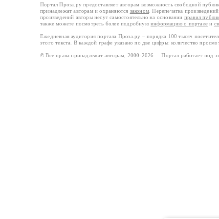
Портал Проза.ру предоставляет авторам возможность свободной публи
принадлежат авторам и охраняются
законом
. Перепечатка произведений 
произведений авторы несут самостоятельно на основании
правил публи
также можете посмотреть более подробную
информацию о портале
и
с
Ежедневная аудитория портала Проза.ру – порядка 100 тысяч посетите
этого текста. В каждой графе указано по две цифры: количество просмо
© Все права принадлежат авторам, 2000-2026 Портал работает под 