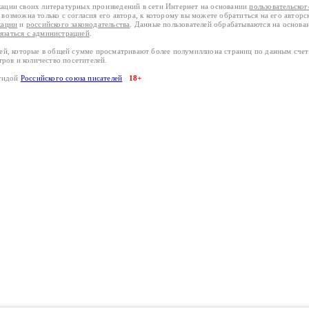
кации своих литературных произведений в сети Интернет на основании
пользовательско
возможна только с согласия его автора, к которому вы можете обратиться на его авторс
кации
и
российского законодательства
. Данные пользователей обрабатываются на основ
вязаться с администрацией
.
лей, которые в общей сумме просматривают более полумиллиона страниц по данным сче
тров и количество посетителей.
эгидой
Российского союза писателей
18+