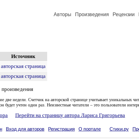
Авторы
Произведения
Рецензии
Источник
авторская страница
авторская страница
 произведения
ие две недели. Счетчик на авторской странице учитывает уникальных чит
он будет учтен один раз. Неизвестные читатели – это пользователи интер
тора
Перейти на страницу автора Лариса Григорьева
н
Вход для авторов
Регистрация
О портале
Стихи.ру
Пр