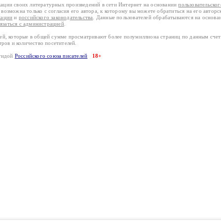
кации своих литературных произведений в сети Интернет на основании
пользовательско
возможна только с согласия его автора, к которому вы можете обратиться на его авторс
кации
и
российского законодательства
. Данные пользователей обрабатываются на основ
вязаться с администрацией
.
лей, которые в общей сумме просматривают более полумиллиона страниц по данным сче
тров и количество посетителей.
эгидой
Российского союза писателей
18+