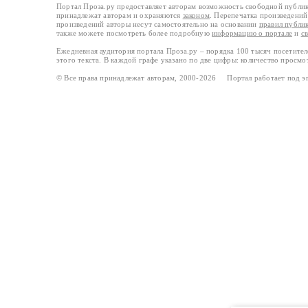
Портал Проза.ру предоставляет авторам возможность свободной публи
принадлежат авторам и охраняются
законом
. Перепечатка произведений 
произведений авторы несут самостоятельно на основании
правил публи
также можете посмотреть более подробную
информацию о портале
и
с
Ежедневная аудитория портала Проза.ру – порядка 100 тысяч посетите
этого текста. В каждой графе указано по две цифры: количество просмо
© Все права принадлежат авторам, 2000-2026 Портал работает под 