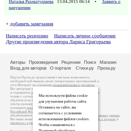
Наталья Рахматуллаева
13.04.2015 06:14
•
Заявить о
нарушении
+
добавить замечания
Написать рецензию
Написать личное сообщение
Другие произведения автора Лариса Григорьева
Авторы
Произведения
Рецензии
Поиск
Магазин
Вход для авторов
О портале
Стихи.ру
Проза.ру
Портал Проза.ру предоставляет авторам возможность
свободной публикации своих литературных произведений в
сети Интернет на основании
пользовательского договора
.
Все авторские права на произведения принадлежат авторам
и охраняются
законом
. Перепечатка произведений возможна
Мы используем файлы cookie
только с согласия его автора, к которому вы можете
обратиться на его авторской странице. Ответственность за
для улучшения работы сайта.
тексты произведений авторы несут самостоятельно на
Оставаясь на сайте, вы
основании
правил публикации
и
законодательства
Российской Федерации
. Данные пользователей
соглашаетесь с условиями
обрабатываются на основании
Политики обработки персональных данных
.
использования файлов cookies.
Вы также можете посмотреть более подробную
информацию о портале
и
связаться с администрацией
.
Чтобы ознакомиться с
Политикой обработки