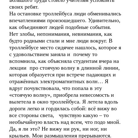
Большого труда стоило учителям успокоить
своих ребят.
На остановке троллейбуса люди обменивались
впечатлениями произошедшего. Удивительно,
как объединяют людей подобные события.
Нет злобы, непонимания, невнимания, как
будто родными стали и мне люди вокруг. В
троллейбусе место сидячее нашлось, которое я
с удовольствием заняла и почему то
вспомнила, как объясняла студентам вчера на
лекции про стоячую волну в длинной линии,
которая образуется при встрече падающих и
отражённых электромагнитных волн… Я
вдруг почувствовала, что попала в эту
«стоячую волну», приобрела невесомость и
вылетела в окно троллейбуса. Я летела вдоль
дороги легко и гордилась собой: всё вижу во
все стороны света, чувствую какую – то
необычайную власть над всем, что подо мной.
Да, я ли это? Не вижу ни рук, ни ног, ни
крыльев. Мои размышления прерываются.