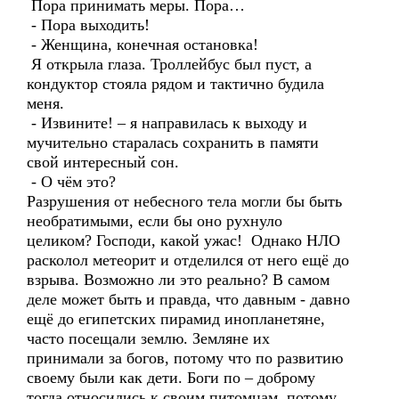
Пора принимать меры. Пора…
- Пора выходить!
- Женщина, конечная остановка!
Я открыла глаза. Троллейбус был пуст, а
кондуктор стояла рядом и тактично будила
меня.
- Извините! – я направилась к выходу и
мучительно старалась сохранить в памяти
свой интересный сон.
- О чём это?
Разрушения от небесного тела могли бы быть
необратимыми, если бы оно рухнуло
целиком? Господи, какой ужас! Однако НЛО
расколол метеорит и отделился от него ещё до
взрыва. Возможно ли это реально? В самом
деле может быть и правда, что давным - давно
ещё до египетских пирамид инопланетяне,
часто посещали землю. Земляне их
принимали за богов, потому что по развитию
своему были как дети. Боги по – доброму
тогда относились к своим питомцам, потому