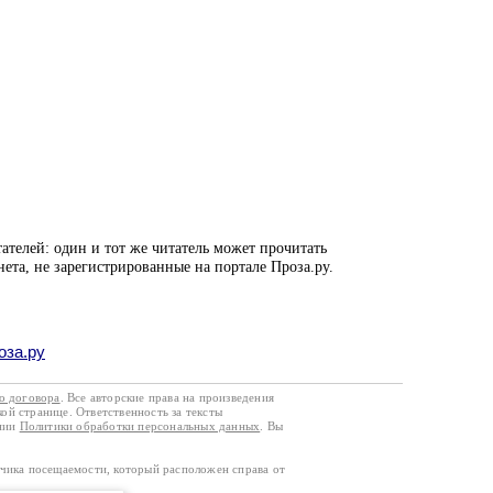
ателей: один и тот же читатель может прочитать
нета, не зарегистрированные на портале Проза.ру.
оза.ру
го договора
. Все авторские права на произведения
кой странице. Ответственность за тексты
ании
Политики обработки персональных данных
. Вы
тчика посещаемости, который расположен справа от