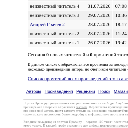
неизвестный читатель 4
31.07.2026
07:08
неизвестный читатель 3
29.07.2026
10:36
Андрей Грачев 2
28.07.2026
18:17
неизвестный читатель 2
28.07.2026
11:24
неизвестный читатель 1
26.07.2026
19:42
Сегодня
0
новых читателей и
0
прочтений этого
В данном списке отображаются все прочтения за последн
несколько произведений автора, но счетчиком читателей 
Список прочтений всех произведений этого ав
Авторы
Произведения
Рецензии
Поиск
Магази
Портал Проза.ру предоставляет авторам возможность свободной публи
принадлежат авторам и охраняются
законом
. Перепечатка произведений 
произведений авторы несут самостоятельно на основании
правил публи
также можете посмотреть более подробную
информацию о портале
и
с
Ежедневная аудитория портала Проза.ру – порядка 100 тысяч посетите
этого текста. В каждой графе указано по две цифры: количество просмо