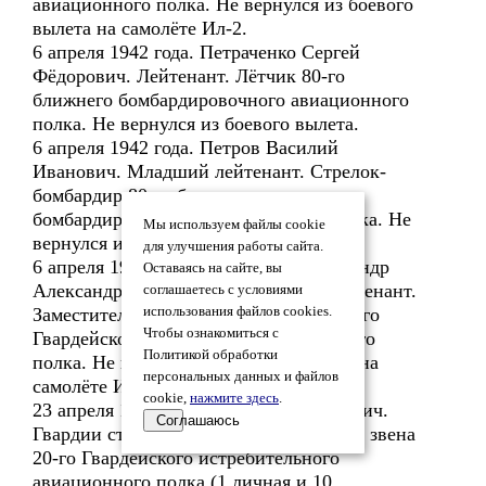
авиационного полка. Не вернулся из боевого
вылета на самолёте Ил-2.
6 апреля 1942 года. Петраченко Сергей
Фёдорович. Лейтенант. Лётчик 80-го
ближнего бомбардировочного авиационного
полка. Не вернулся из боевого вылета.
6 апреля 1942 года. Петров Василий
Иванович. Младший лейтенант. Стрелок-
бомбардир 80-го ближнего
бомбардировочного авиационного полка. Не
Мы используем файлы cookie
вернулся из боевого вылета.
для улучшения работы сайта.
6 апреля 1942 года. Прижескоп Александр
Оставаясь на сайте, вы
Александрович. Гвардии старший лейтенант.
соглашаетесь с условиями
Заместитель командира эскадрильи 17-го
использования файлов cookies.
Чтобы ознакомиться с
Гвардейского штурмового авиационного
Политикой обработки
полка. Не вернулся из боевого вылета на
персональных данных и файлов
самолёте Ил-2.
cookie,
нажмите здесь
.
23 апреля 1942 года. Бут Иван Яковлевич.
Соглашаюсь
Гвардии старший лейтенант. Командир звена
20-го Гвардейского истребительного
авиационного полка (1 личная и 10