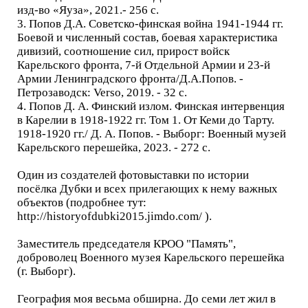
изд-во «Яуза», 2021.- 256 с.
3. Попов Д.А. Советско-финская война 1941-1944 гг.
Боевой и численный состав, боевая характеристика
дивизий, соотношение сил, прирост войск
Карельского фронта, 7-й Отдельной Армии и 23-й
Армии Ленинградского фронта/Д.А.Попов. -
Петрозаводск: Verso, 2019. - 32 с.
4. Попов Д. А. Финский излом. Финская интервенция
в Карелии в 1918-1922 гг. Том 1. От Кеми до Тарту.
1918-1920 гг./ Д. А. Попов. - Выборг: Военный музей
Карельского перешейка, 2023. - 272 с.
Один из создателей фотовыставки по истории
посёлка Дубки и всех прилегающих к нему важных
объектов (подробнее тут:
http://historyofdubki2015.jimdo.com/ ).
Заместитель председателя КРОО "Память",
доброволец Военного музея Карельского перешейка
(г. Выборг).
География моя весьма обширна. До семи лет жил в