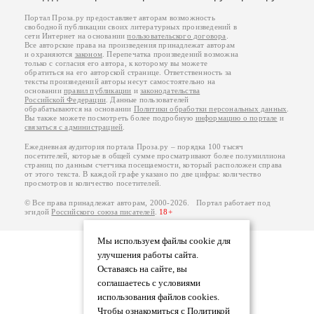
Портал Проза.ру предоставляет авторам возможность
свободной публикации своих литературных произведений в
сети Интернет на основании
пользовательского договора
.
Все авторские права на произведения принадлежат авторам
и охраняются
законом
. Перепечатка произведений возможна
только с согласия его автора, к которому вы можете
обратиться на его авторской странице. Ответственность за
тексты произведений авторы несут самостоятельно на
основании
правил публикации
и
законодательства
Российской Федерации
. Данные пользователей
обрабатываются на основании
Политики обработки персональных данных
.
Вы также можете посмотреть более подробную
информацию о портале
и
связаться с администрацией
.
Ежедневная аудитория портала Проза.ру – порядка 100 тысяч
посетителей, которые в общей сумме просматривают более полумиллиона
страниц по данным счетчика посещаемости, который расположен справа
от этого текста. В каждой графе указано по две цифры: количество
просмотров и количество посетителей.
© Все права принадлежат авторам, 2000-2026. Портал работает под
эгидой
Российского союза писателей
.
18+
Мы используем файлы cookie для
улучшения работы сайта.
Оставаясь на сайте, вы
соглашаетесь с условиями
использования файлов cookies.
Чтобы ознакомиться с Политикой