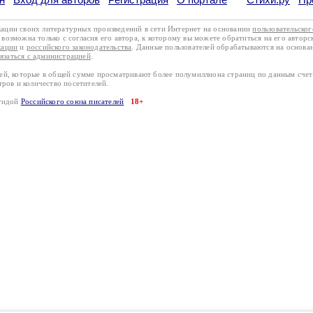
кации своих литературных произведений в сети Интернет на основании
пользовательско
возможна только с согласия его автора, к которому вы можете обратиться на его авторс
кации
и
российского законодательства
. Данные пользователей обрабатываются на основ
вязаться с администрацией
.
лей, которые в общей сумме просматривают более полумиллиона страниц по данным сче
тров и количество посетителей.
эгидой
Российского союза писателей
18+