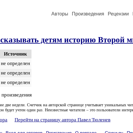
Авторы
Произведения
Рецензии
ссказывать детям историю Второй 
Источник
не определен
не определен
не определен
 произведения
ие две недели. Счетчик на авторской странице учитывает уникальных чит
он будет учтен один раз. Неизвестные читатели – это пользователи интер
тора
Перейти на страницу автора Павел Тюленев
н
Вход для авторов
Регистрация
О портале
Стихи.ру
Пр