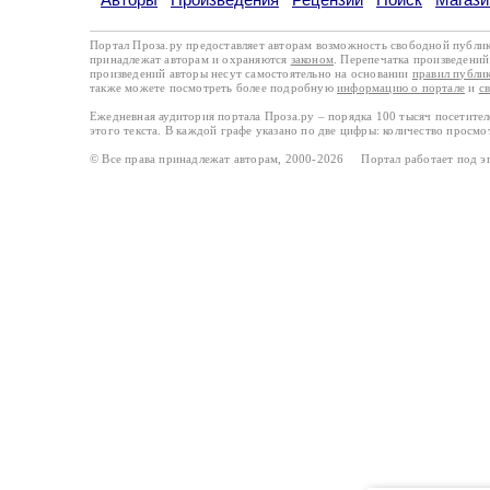
Портал Проза.ру предоставляет авторам возможность свободной публи
принадлежат авторам и охраняются
законом
. Перепечатка произведений 
произведений авторы несут самостоятельно на основании
правил публи
также можете посмотреть более подробную
информацию о портале
и
с
Ежедневная аудитория портала Проза.ру – порядка 100 тысяч посетите
этого текста. В каждой графе указано по две цифры: количество просмо
© Все права принадлежат авторам, 2000-2026 Портал работает под 