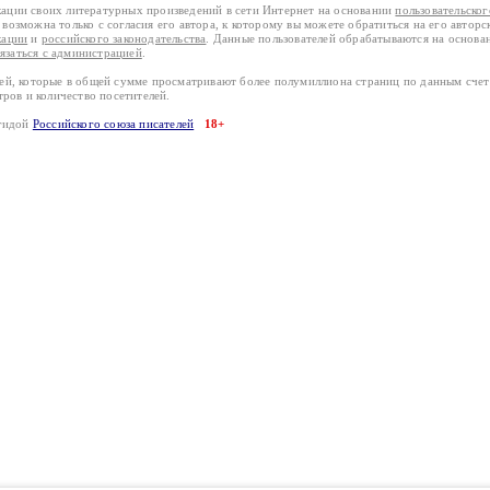
кации своих литературных произведений в сети Интернет на основании
пользовательско
возможна только с согласия его автора, к которому вы можете обратиться на его авторс
кации
и
российского законодательства
. Данные пользователей обрабатываются на основ
вязаться с администрацией
.
лей, которые в общей сумме просматривают более полумиллиона страниц по данным сче
тров и количество посетителей.
эгидой
Российского союза писателей
18+