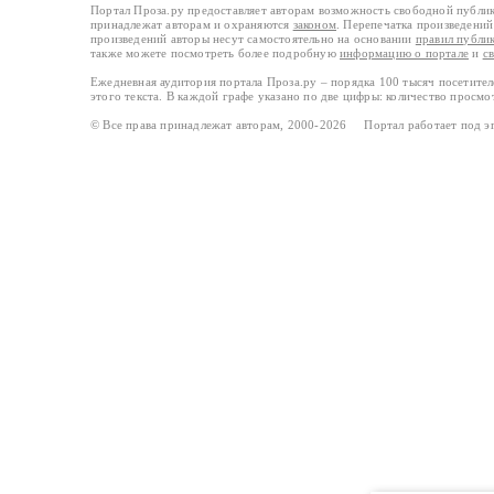
Портал Проза.ру предоставляет авторам возможность свободной публи
принадлежат авторам и охраняются
законом
. Перепечатка произведений 
произведений авторы несут самостоятельно на основании
правил публи
также можете посмотреть более подробную
информацию о портале
и
с
Ежедневная аудитория портала Проза.ру – порядка 100 тысяч посетите
этого текста. В каждой графе указано по две цифры: количество просмо
© Все права принадлежат авторам, 2000-2026 Портал работает под 