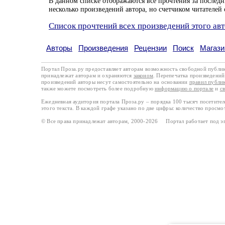
В данном списке отображаются все прочтения за последн
несколько произведений автора, но счетчиком читателей 
Список прочтений всех произведений этого ав
Авторы
Произведения
Рецензии
Поиск
Магази
Портал Проза.ру предоставляет авторам возможность свободной публи
принадлежат авторам и охраняются
законом
. Перепечатка произведений 
произведений авторы несут самостоятельно на основании
правил публи
также можете посмотреть более подробную
информацию о портале
и
с
Ежедневная аудитория портала Проза.ру – порядка 100 тысяч посетите
этого текста. В каждой графе указано по две цифры: количество просмо
© Все права принадлежат авторам, 2000-2026 Портал работает под 