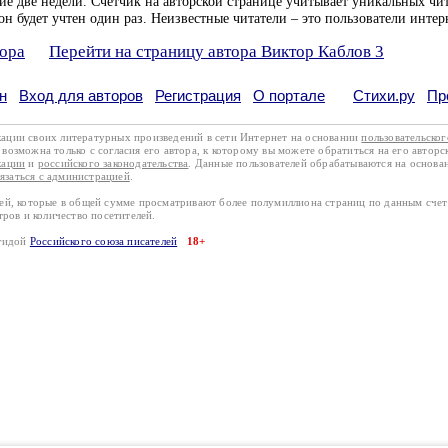
ие две недели. Счетчик на авторской странице учитывает уникальных чит
он будет учтен один раз. Неизвестные читатели – это пользователи интер
тора
Перейти на страницу автора Виктор Каблов 3
н
Вход для авторов
Регистрация
О портале
Стихи.ру
Пр
кации своих литературных произведений в сети Интернет на основании
пользовательско
возможна только с согласия его автора, к которому вы можете обратиться на его авторс
кации
и
российского законодательства
. Данные пользователей обрабатываются на основ
вязаться с администрацией
.
лей, которые в общей сумме просматривают более полумиллиона страниц по данным сче
тров и количество посетителей.
эгидой
Российского союза писателей
18+