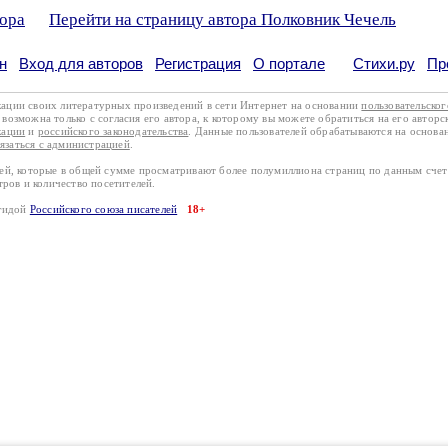
тора
Перейти на страницу автора Полковник Чечель
н
Вход для авторов
Регистрация
О портале
Стихи.ру
Пр
кации своих литературных произведений в сети Интернет на основании
пользовательско
возможна только с согласия его автора, к которому вы можете обратиться на его авторс
кации
и
российского законодательства
. Данные пользователей обрабатываются на основ
вязаться с администрацией
.
лей, которые в общей сумме просматривают более полумиллиона страниц по данным сче
тров и количество посетителей.
эгидой
Российского союза писателей
18+