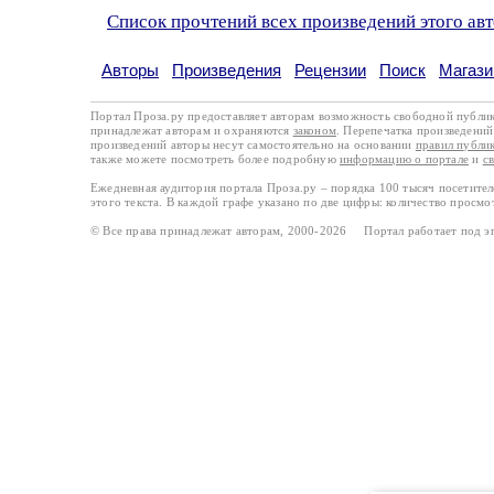
Список прочтений всех произведений этого ав
Авторы
Произведения
Рецензии
Поиск
Магази
Портал Проза.ру предоставляет авторам возможность свободной публи
принадлежат авторам и охраняются
законом
. Перепечатка произведений 
произведений авторы несут самостоятельно на основании
правил публи
также можете посмотреть более подробную
информацию о портале
и
с
Ежедневная аудитория портала Проза.ру – порядка 100 тысяч посетите
этого текста. В каждой графе указано по две цифры: количество просмо
© Все права принадлежат авторам, 2000-2026 Портал работает под 