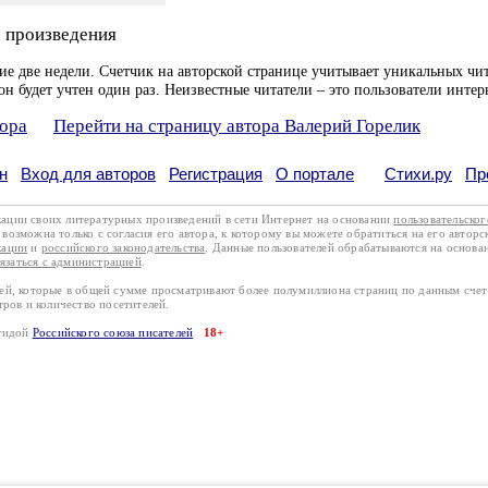
 произведения
ие две недели. Счетчик на авторской странице учитывает уникальных чит
он будет учтен один раз. Неизвестные читатели – это пользователи интер
тора
Перейти на страницу автора Валерий Горелик
н
Вход для авторов
Регистрация
О портале
Стихи.ру
Пр
кации своих литературных произведений в сети Интернет на основании
пользовательско
возможна только с согласия его автора, к которому вы можете обратиться на его авторс
кации
и
российского законодательства
. Данные пользователей обрабатываются на основ
вязаться с администрацией
.
лей, которые в общей сумме просматривают более полумиллиона страниц по данным сче
тров и количество посетителей.
эгидой
Российского союза писателей
18+