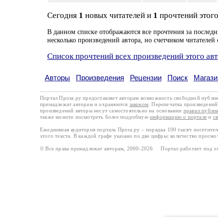
Сегодня
1
новых читателей и
1
прочтений этого
В данном списке отображаются все прочтения за последн
несколько произведений автора, но счетчиком читателей 
Список прочтений всех произведений этого ав
Авторы
Произведения
Рецензии
Поиск
Магази
Портал Проза.ру предоставляет авторам возможность свободной публи
принадлежат авторам и охраняются
законом
. Перепечатка произведений 
произведений авторы несут самостоятельно на основании
правил публи
также можете посмотреть более подробную
информацию о портале
и
с
Ежедневная аудитория портала Проза.ру – порядка 100 тысяч посетите
этого текста. В каждой графе указано по две цифры: количество просмо
© Все права принадлежат авторам, 2000-2026 Портал работает под 