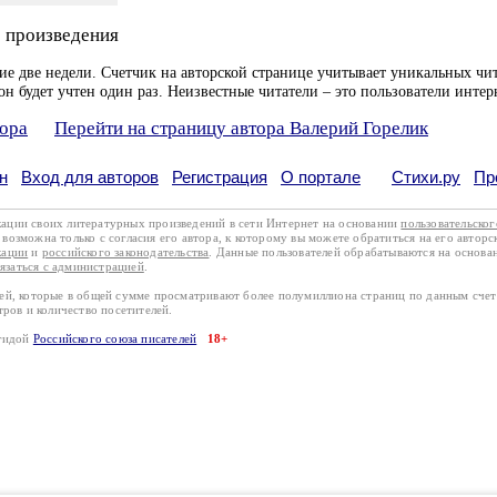
 произведения
ие две недели. Счетчик на авторской странице учитывает уникальных чит
он будет учтен один раз. Неизвестные читатели – это пользователи интер
тора
Перейти на страницу автора Валерий Горелик
н
Вход для авторов
Регистрация
О портале
Стихи.ру
Пр
кации своих литературных произведений в сети Интернет на основании
пользовательско
возможна только с согласия его автора, к которому вы можете обратиться на его авторс
кации
и
российского законодательства
. Данные пользователей обрабатываются на основ
вязаться с администрацией
.
лей, которые в общей сумме просматривают более полумиллиона страниц по данным сче
тров и количество посетителей.
эгидой
Российского союза писателей
18+