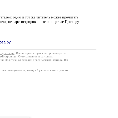
ателей: один и тот же читатель может прочитать
нета, не зарегистрированные на портале Проза.ру.
оза.ру
го договора
. Все авторские права на произведения
кой странице. Ответственность за тексты
ании
Политики обработки персональных данных
. Вы
тчика посещаемости, который расположен справа от