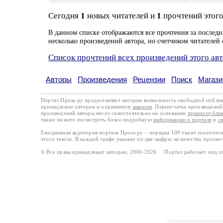
Сегодня
1
новых читателей и
1
прочтений этого
В данном списке отображаются все прочтения за последн
несколько произведений автора, но счетчиком читателей 
Список прочтений всех произведений этого ав
Авторы
Произведения
Рецензии
Поиск
Магази
Портал Проза.ру предоставляет авторам возможность свободной публи
принадлежат авторам и охраняются
законом
. Перепечатка произведений 
произведений авторы несут самостоятельно на основании
правил публи
также можете посмотреть более подробную
информацию о портале
и
с
Ежедневная аудитория портала Проза.ру – порядка 100 тысяч посетите
этого текста. В каждой графе указано по две цифры: количество просмо
© Все права принадлежат авторам, 2000-2026 Портал работает под 