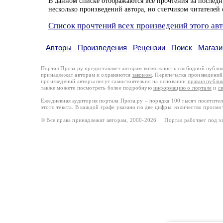
В данном списке отображаются все прочтения за последн
несколько произведений автора, но счетчиком читателей 
Список прочтений всех произведений этого ав
Авторы
Произведения
Рецензии
Поиск
Магази
Портал Проза.ру предоставляет авторам возможность свободной публи
принадлежат авторам и охраняются
законом
. Перепечатка произведений 
произведений авторы несут самостоятельно на основании
правил публи
также можете посмотреть более подробную
информацию о портале
и
с
Ежедневная аудитория портала Проза.ру – порядка 100 тысяч посетите
этого текста. В каждой графе указано по две цифры: количество просмо
© Все права принадлежат авторам, 2000-2026 Портал работает под 