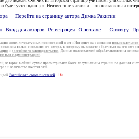
ие две недели. Счетчик на авторской странице учитывает уникальных чит
он будет учтен один раз. Неизвестные читатели – это пользователи интер
тора
Перейти на страницу автора Димка Ракитин
н
Вход для авторов
Регистрация
О портале
Стихи.ру
Пр
кации своих литературных произведений в сети Интернет на основании
пользовательско
возможна только с согласия его автора, к которому вы можете обратиться на его авторс
кации
и
российского законодательства
. Данные пользователей обрабатываются на основ
вязаться с администрацией
.
лей, которые в общей сумме просматривают более полумиллиона страниц по данным сче
тров и количество посетителей.
эгидой
Российского союза писателей
18+