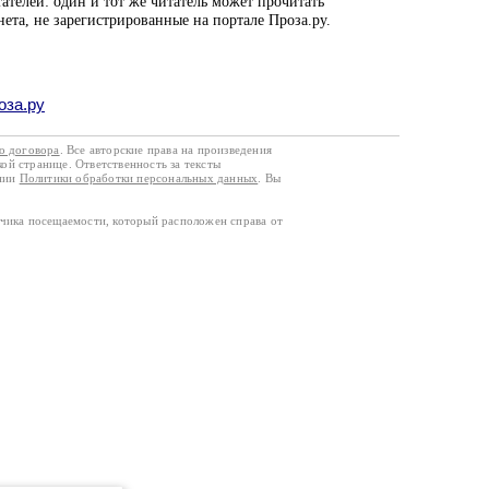
ателей: один и тот же читатель может прочитать
нета, не зарегистрированные на портале Проза.ру.
оза.ру
го договора
. Все авторские права на произведения
кой странице. Ответственность за тексты
ании
Политики обработки персональных данных
. Вы
тчика посещаемости, который расположен справа от