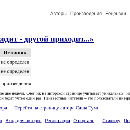
Авторы
Произведения
Рецензии
одит - другой приходит...»
Источник
не определен
не определен
 произведения
ие две недели. Счетчик на авторской странице учитывает уникальных чит
он будет учтен один раз. Неизвестные читатели – это пользователи интер
тора
Перейти на страницу автора Саша Тумп
н
Вход для авторов
Регистрация
О портале
Стихи.ру
Пр