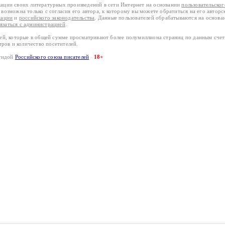
кации своих литературных произведений в сети Интернет на основании
пользовательско
возможна только с согласия его автора, к которому вы можете обратиться на его авторс
кации
и
российского законодательства
. Данные пользователей обрабатываются на основ
вязаться с администрацией
.
лей, которые в общей сумме просматривают более полумиллиона страниц по данным сче
тров и количество посетителей.
эгидой
Российского союза писателей
18+