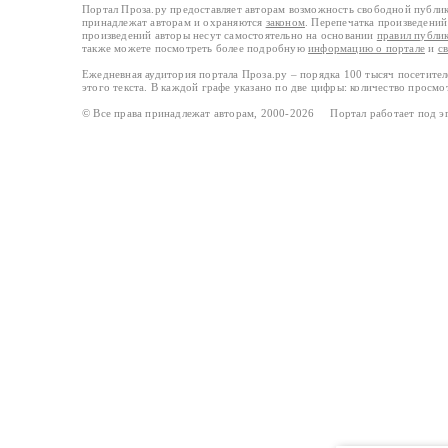
Портал Проза.ру предоставляет авторам возможность свободной публи
принадлежат авторам и охраняются
законом
. Перепечатка произведений 
произведений авторы несут самостоятельно на основании
правил публи
также можете посмотреть более подробную
информацию о портале
и
с
Ежедневная аудитория портала Проза.ру – порядка 100 тысяч посетите
этого текста. В каждой графе указано по две цифры: количество просмо
© Все права принадлежат авторам, 2000-2026 Портал работает под 