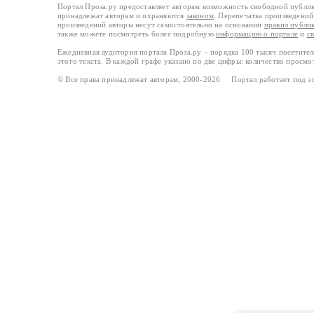
Портал Проза.ру предоставляет авторам возможность свободной публи
принадлежат авторам и охраняются
законом
. Перепечатка произведений 
произведений авторы несут самостоятельно на основании
правил публи
также можете посмотреть более подробную
информацию о портале
и
с
Ежедневная аудитория портала Проза.ру – порядка 100 тысяч посетите
этого текста. В каждой графе указано по две цифры: количество просмо
© Все права принадлежат авторам, 2000-2026 Портал работает под 