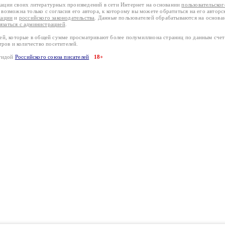
кации своих литературных произведений в сети Интернет на основании
пользовательско
возможна только с согласия его автора, к которому вы можете обратиться на его авторс
кации
и
российского законодательства
. Данные пользователей обрабатываются на основ
вязаться с администрацией
.
лей, которые в общей сумме просматривают более полумиллиона страниц по данным сче
тров и количество посетителей.
эгидой
Российского союза писателей
18+