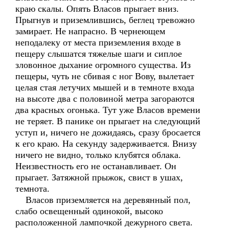
краю скалы. Опять Власов прыгает вниз.
Прыгнув и приземлившись, беглец тревожно
замирает. Не напрасно. В чернеющем
неподалеку от места приземления входе в
пещеру слышатся тяжелые шаги и сиплое
зловонное дыхание огромного существа. Из
пещеры, чуть не сбивая с ног Вову, вылетает
целая стая летучих мышей и в темноте входа
на высоте два с половиной метра загораются
два красных огонька. Тут уже Власов времени
не теряет. В панике он прыгает на следующий
уступ и, ничего не дожидаясь, сразу бросается
к его краю. На секунду задерживается. Внизу
ничего не видно, только клубятся облака.
Неизвестность его не останавливает. Он
прыгает. Затяжной прыжок, свист в ушах,
темнота.
Власов приземляется на деревянный пол,
слабо освещенный одинокой, высоко
расположенной лампочкой дежурного света.