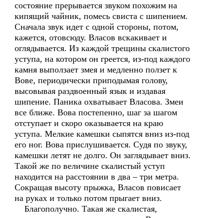
состояние прерывается звуком похожим на
кипящий чайник, помесь свиста с шипением.
Сначала звук идет с одной стороны, потом,
кажется, отовсюду. Власов вскакивает и
оглядывается. Из каждой трещины скалистого
уступа, на котором он греется, из-под каждого
камня выползает змея и медленно ползет к
Вове, периодически приподымая голову,
высовывая раздвоенный язык и издавая
шипение. Паника охватывает Власова. Змеи
все ближе. Вова постепенно, шаг за шагом
отступает и скоро оказывается на краю
уступа. Мелкие камешки сыпятся вниз из-под
его ног. Вова прислушивается. Судя по звуку,
камешки летят не долго. Он заглядывает вниз.
Такой же по величине скалистый уступ
находится на расстоянии в два – три метра.
Сокращая высоту прыжка, Власов повисает
на руках и только потом прыгает вниз.
Благополучно. Такая же скалистая,