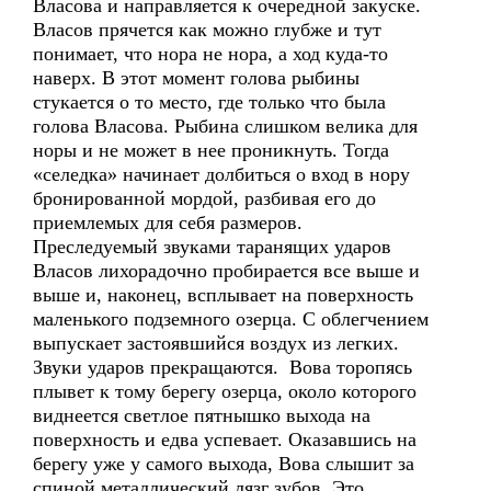
Власова и направляется к очередной закуске.
Власов прячется как можно глубже и тут
понимает, что нора не нора, а ход куда-то
наверх. В этот момент голова рыбины
стукается о то место, где только что была
голова Власова. Рыбина слишком велика для
норы и не может в нее проникнуть. Тогда
«селедка» начинает долбиться о вход в нору
бронированной мордой, разбивая его до
приемлемых для себя размеров.
Преследуемый звуками таранящих ударов
Власов лихорадочно пробирается все выше и
выше и, наконец, всплывает на поверхность
маленького подземного озерца. С облегчением
выпускает застоявшийся воздух из легких.
Звуки ударов прекращаются. Вова торопясь
плывет к тому берегу озерца, около которого
виднеется светлое пятнышко выхода на
поверхность и едва успевает. Оказавшись на
берегу уже у самого выхода, Вова слышит за
спиной металлический лязг зубов. Это