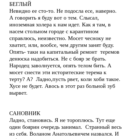
БЕГЛЫЙ
Невидно ее сто-то. Не подосла есе, наверно.
А говорить я буду вот о тем. Слысал,
иноземная холера к нам идет. Как я там, в
насем стольном городе с карантином
справлюсь, неизвестно. Мосет чесноку не
хватит, или, вообсе, чем другим занят буду.
Опять- таки на капитальный ремонт теремов
денюска надобиться. Не с бояр зе брать.
Народец заволнуется, опять телом бить. А
мосет снести эти историтеские терема к
терту? А? Ладно,пусть рвет, коли хоби такое.
Хусе не будет. Авось в этот раз больной зуб
вырвет.
САНОВНИК
Ладно, становись. Я не тороплюсь. Тут еще
один боярин очередь занимал. Странный весь
из себя. Воланом Анатольевичем назвался. И