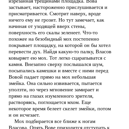
изрезанная трещинами площадка. Вова
застывает, настороженно прислушивается и
присматривается. Смотрит наверх, вроде
ничего ему не грозит. Но тут замечает, как
начиная от уходящей вверх стены,
поверхность его скалы зеленеет. Что-то
похожее на безобидный мох постепенно
покрывает площадку, на которой он бы хотел
перевести дух. Найдя какую-то палку, Власов
ковыряет ею мох. Тот легко сцарапыватся с
камня. Внезапно сверху послышался шум,
посыпались камешки и вместе с ними перед
Вовой падает прямо на мох небольшая
змейка. Она сильно извивается, пытается
уползти, но через мгновение замирает и
прямо на глазах изумленного зрителя,
растворяясь, поглощается мхом. Еще
некоторое время белеет скелет змейки, потом
и он исчезает.
Мох подбирается все ближе к ногам
Власова. Опять Вове приходится отступать к