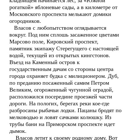
кладбищем начинается лес, за «Южной
рогаткой» яблоневые сады, а в километре от
Московского проспекта мелькают домики
огородников.
Власов с любопытством оглядывается
вокруг. Под ним сплошь засаженное цветами
Марсово поле, Кировский проспект,
памятник экипажу Стерегущего с настоящей
водой, текущей из открытых кингстонов.
Въезд на Каменный остров к
государственным дачам со стороны центра
города охраняет будка с милиционером. Дуб,
по преданию посаженный самим Петром
Великим, огороженный чугунной оградой,
расположился посередине проезжей части
дороги. На пологих, берегах реки кое-где
разбросаны рыбачьи лодки. Пацаны бродят по
мелководью и ловят сачками колюшку. Из
трубы бани на Приморском проспекте идет
дымок.
Власов летит к своему родному дому. Вот