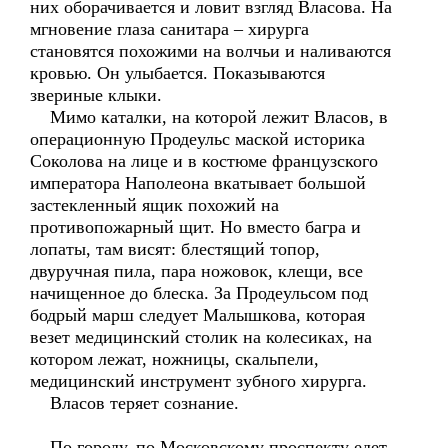
них оборачивается и ловит взгляд Власова. На
мгновение глаза санитара – хирурга
становятся похожими на волчьи и наливаются
кровью. Он улыбается. Показываются
звериные клыки.
Мимо каталки, на которой лежит Власов, в
операционную Продеульс маской историка
Соколова на лице и в костюме французского
императора Наполеона вкатывает большой
застекленный ящик похожий на
противопожарный щит. Но вместо багра и
лопаты, там висят: блестящий топор,
двуручная пила, пара ножовок, клещи, все
начищенное до блеска. За Продеульсом под
бодрый марш следует Малышкова, которая
везет медицинский столик на колесиках, на
котором лежат, ножницы, скальпели,
медицинский инструмент зубного хирурга.
Власов теряет сознание.
По городу, по Московскому проспекту едет