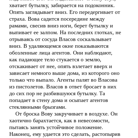
хватает бутылку, забирается на подоконник.
Опять заглядывает вниз. Его передергивает от
страха. Вова садится посередине между
рамами, свесив вниз ноги, берет бутылку и
выпивает ее залпом. На последних глотках, не
отрываясь от сосуда Власов соскальзывает
вниз. В удаляющемся окне показываются
обозленные лица агентов. Они наблюдают,
как падающее тело стукается о землю,
отскакивает от нее, опять взлетает вверх и
зависает немного выше дома, из которого оно
только что выпало. Агенты палят во Власова
из пистолетов. Власов в ответ бросает в них
до сих пор не разбившуюся бутылку. Та
попадает в стену дома и осыпает агентов
стеклянными брызгами.
От броска Вову закручивает в воздухе. Он
хаотично барахтается, как в невесомости,
пытаясь занять устойчивое положение.
Наконец, ему удается это сделать, растопырив