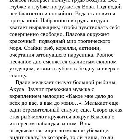
глубже и глубже погружается Вова. Под водой
все благостно и спокойно. Вода становится
прозрачной. Набранного в грудь воздуха
хватает ныряльщику, чтобы чувствовать себя
совершенно свободно. Власова окружает
красочный подводный мир тропического
моря. Стайки рыб, кораллы, актинии,
очертания затонувшего парусника. Ровное
песчаное дно сменяется скалистым склоном
уходящим, и вниз глубоко в бездну, и вверх к
солнцу.
Вдали мелькает силуэт большой рыбины.
Акула! Звучит тревожная музыка с
вкраплением мелодии: «Какое мне дело до
всех до вас, а вам до меня…». Мелькает еще
один стремительный силуэт, еще. Скоро целая
стая рыб-молот кружится вокруг Власова с
интересом наблюдая за ним. Вова
оглядывается, ищет возможное убежище,
видит скалу, за которой, то ли ниша, то ли