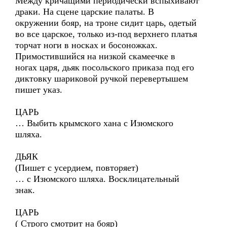
Между кричащими периодически вспыхивают
драки. На сцене царские палаты. В
окружении бояр, на троне сидит царь, одетый
во все царское, только из-под верхнего платья
торчат ноги в носках и босоножках.
Примостившийся на низкой скамеечке в
ногах царя, дьяк посольского приказа под его
диктовку шариковой ручкой перевертышем
пишет указ.
ЦАРЬ
… Выбить крымского хана с Изюмского
шляха.
ДЬЯК
(Пишет с усердием, повторяет)
… с Изюмского шляха. Восклицательный
знак.
ЦАРЬ
( Строго смотрит на бояр)