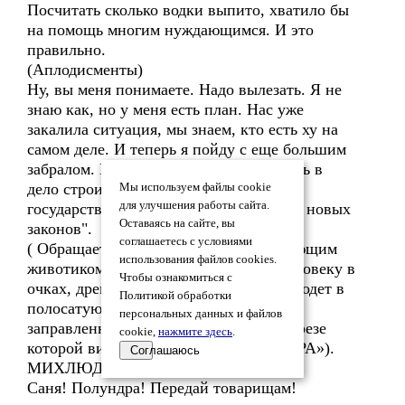
Посчитать сколько водки выпито, хватило бы
на помощь многим нуждающимся. И это
правильно.
(Аплодисменты)
Ну, вы меня понимаете. Надо вылезать. Я не
знаю как, но у меня есть план. Нас уже
закалила ситуация, мы знаем, кто есть ху на
самом деле. И теперь я пойду с еще большим
забралом. Мы основательно углУбились в
дело строительства социалистического
Мы используем файлы cookie
для улучшения работы сайта.
государства. Подготовлена целая серия новых
Оставаясь на сайте, вы
законов".
соглашаетесь с условиями
( Обращается к невысокому, с выпирающим
использования файлов cookies.
животиком, бровастому, с лысиной человеку в
Чтобы ознакомиться с
очках, дремлющему в кресле. Человек одет в
Политикой обработки
полосатую под тельняшку майку,
персональных данных и файлов
заправленную в брюки, в глубоком вырезе
cookie,
нажмите здесь
.
которой видна татуировка: «ПОЛУНДРА»).
Соглашаюсь
МИХЛЮДА
Саня! Полундра! Передай товарищам!