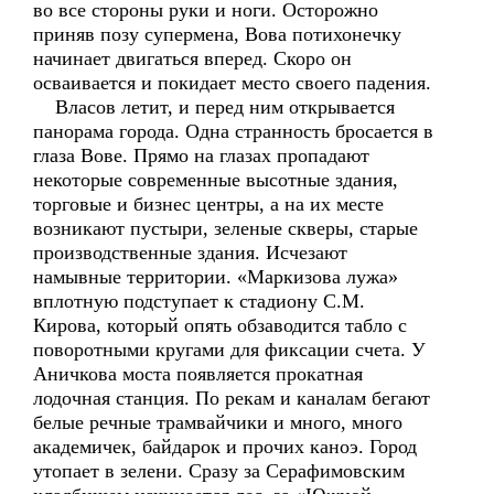
во все стороны руки и ноги. Осторожно
приняв позу супермена, Вова потихонечку
начинает двигаться вперед. Скоро он
осваивается и покидает место своего падения.
Власов летит, и перед ним открывается
панорама города. Одна странность бросается в
глаза Вове. Прямо на глазах пропадают
некоторые современные высотные здания,
торговые и бизнес центры, а на их месте
возникают пустыри, зеленые скверы, старые
производственные здания. Исчезают
намывные территории. «Маркизова лужа»
вплотную подступает к стадиону С.М.
Кирова, который опять обзаводится табло с
поворотными кругами для фиксации счета. У
Аничкова моста появляется прокатная
лодочная станция. По рекам и каналам бегают
белые речные трамвайчики и много, много
академичек, байдарок и прочих каноэ. Город
утопает в зелени. Сразу за Серафимовским