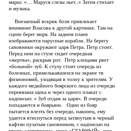
марш: «… Маруся слезы льет..» Затем стихает
и музыка.
Внезапный вскрик боли привлекает
внимание Власова к другой картинке. Там на
сцене берег моря. На заднем плане
изображаются парусные корабли. На берегу
сановники окружают царя Петра. Петр стоит.
Перед ним на стуле сидит очередная
«жертва», раскрыв рот. Петр клещами рвет
«больной» зуб. К стулу стоит очередь из
болезных, примелькавшихся на экране тв
физиономий, уходящая в толпу к зрителям. У
каждого медийного боярского лица из очереди
перевязана щека и через одного плакат с
надписью: « Зуб отдам за царя». В очереди
попадаются и боярыни. Один из бояр
пытается влезть без очереди, наконец, ему
удается втиснуться перед затянутым в черный
кафтан пузатым сановником, с надписью на
груди: «летописец», ниже «ГЛАВНЫЙ», еще