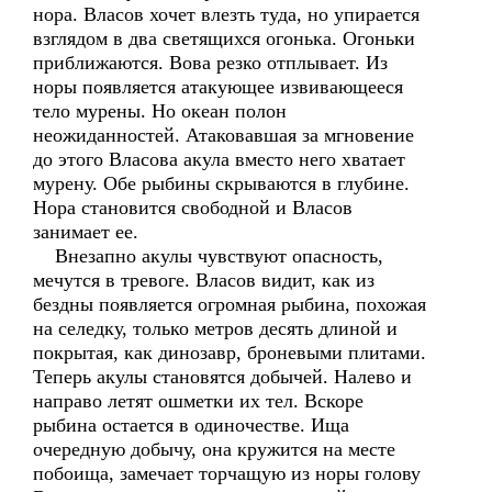
нора. Власов хочет влезть туда, но упирается
взглядом в два светящихся огонька. Огоньки
приближаются. Вова резко отплывает. Из
норы появляется атакующее извивающееся
тело мурены. Но океан полон
неожиданностей. Атаковавшая за мгновение
до этого Власова акула вместо него хватает
мурену. Обе рыбины скрываются в глубине.
Нора становится свободной и Власов
занимает ее.
Внезапно акулы чувствуют опасность,
мечутся в тревоге. Власов видит, как из
бездны появляется огромная рыбина, похожая
на селедку, только метров десять длиной и
покрытая, как динозавр, броневыми плитами.
Теперь акулы становятся добычей. Налево и
направо летят ошметки их тел. Вскоре
рыбина остается в одиночестве. Ища
очередную добычу, она кружится на месте
побоища, замечает торчащую из норы голову