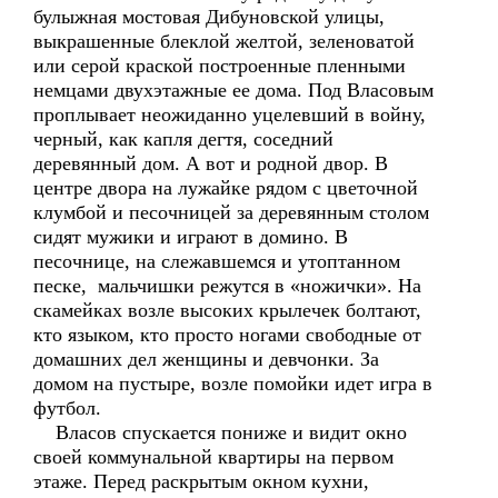
булыжная мостовая Дибуновской улицы,
выкрашенные блеклой желтой, зеленоватой
или серой краской построенные пленными
немцами двухэтажные ее дома. Под Власовым
проплывает неожиданно уцелевший в войну,
черный, как капля дегтя, соседний
деревянный дом. А вот и родной двор. В
центре двора на лужайке рядом с цветочной
клумбой и песочницей за деревянным столом
сидят мужики и играют в домино. В
песочнице, на слежавшемся и утоптанном
песке, мальчишки режутся в «ножички». На
скамейках возле высоких крылечек болтают,
кто языком, кто просто ногами свободные от
домашних дел женщины и девчонки. За
домом на пустыре, возле помойки идет игра в
футбол.
Власов спускается пониже и видит окно
своей коммунальной квартиры на первом
этаже. Перед раскрытым окном кухни,