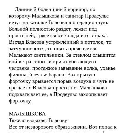
Длинный больничный коридор, по
которому Малышкова и санитар Продеульс
везут на каталке Власова в операционную.
Больной полностью раздет, лежит под
простыней, трясется от холода и от страха.
Взгляд Власова устремлённый в потолок, то
затуманивается, то опять проясняется.
Мелькают светильники. За стеклом слышится
вой ветра, топот и крики убегающего
человека, протяжное завывание волка, уханье
филина, блеянье барана. В открытую
форточку врывается порыв воздуха и чуть не
срывает с Власова простыню. Малышкова
подхватывает ее, а Продеульс захлопывает
форточку.
МАЛЫШКОВА
Тяжело вздыхая, Власову
Все от нездорового образа жизни. Вот попал к