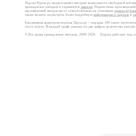
Портал Проза.ру предоставляет авторам возможность свободной публи
принадлежат авторам и охраняются
законом
. Перепечатка произведений 
произведений авторы несут самостоятельно на основании
правил публи
также можете посмотреть более подробную
информацию о портале
и
с
Ежедневная аудитория портала Проза.ру – порядка 100 тысяч посетите
этого текста. В каждой графе указано по две цифры: количество просмо
© Все права принадлежат авторам, 2000-2026 Портал работает под 