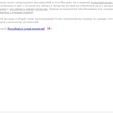
кации своих литературных произведений в сети Интернет на основании
пользовательско
возможна только с согласия его автора, к которому вы можете обратиться на его авторс
кации
и
российского законодательства
. Данные пользователей обрабатываются на основ
вязаться с администрацией
.
лей, которые в общей сумме просматривают более полумиллиона страниц по данным сче
тров и количество посетителей.
эгидой
Российского союза писателей
18+