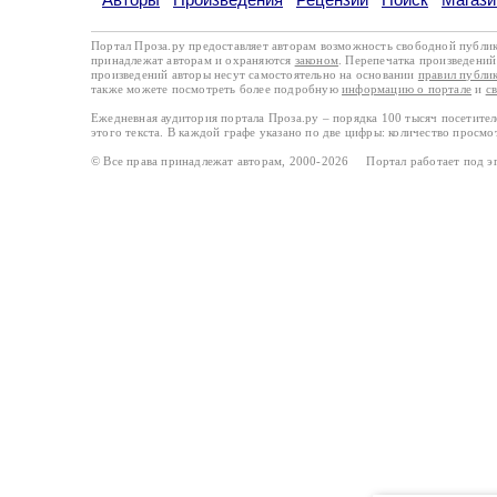
Портал Проза.ру предоставляет авторам возможность свободной публи
принадлежат авторам и охраняются
законом
. Перепечатка произведений 
произведений авторы несут самостоятельно на основании
правил публи
также можете посмотреть более подробную
информацию о портале
и
с
Ежедневная аудитория портала Проза.ру – порядка 100 тысяч посетите
этого текста. В каждой графе указано по две цифры: количество просмо
© Все права принадлежат авторам, 2000-2026 Портал работает под 