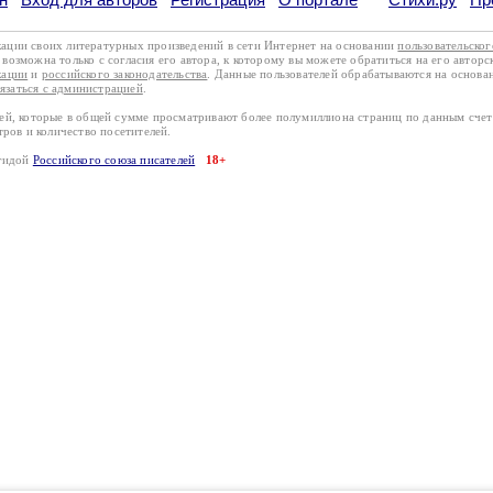
кации своих литературных произведений в сети Интернет на основании
пользовательско
возможна только с согласия его автора, к которому вы можете обратиться на его авторс
кации
и
российского законодательства
. Данные пользователей обрабатываются на основ
вязаться с администрацией
.
лей, которые в общей сумме просматривают более полумиллиона страниц по данным сче
тров и количество посетителей.
эгидой
Российского союза писателей
18+