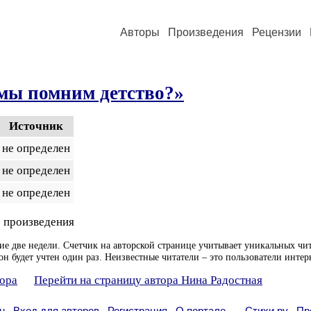
Авторы
Произведения
Рецензии
мы помним детство?»
Источник
не определен
не определен
не определен
 произведения
ие две недели. Счетчик на авторской странице учитывает уникальных чит
он будет учтен один раз. Неизвестные читатели – это пользователи интер
тора
Перейти на страницу автора Нина Радостная
н
Вход для авторов
Регистрация
О портале
Стихи.ру
Пр