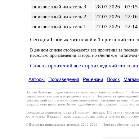
неизвестный читатель 3
28.07.2026
07:15
неизвестный читатель 2
27.07.2026
22:16
неизвестный читатель 1
27.07.2026
22:14
Сегодня
1
новых читателей и
1
прочтений этого
В данном списке отображаются все прочтения за последн
несколько произведений автора, но счетчиком читателей 
Список прочтений всех произведений этого ав
Авторы
Произведения
Рецензии
Поиск
Магази
Портал Проза.ру предоставляет авторам возможность свободной публи
принадлежат авторам и охраняются
законом
. Перепечатка произведений 
произведений авторы несут самостоятельно на основании
правил публи
также можете посмотреть более подробную
информацию о портале
и
с
Ежедневная аудитория портала Проза.ру – порядка 100 тысяч посетите
этого текста. В каждой графе указано по две цифры: количество просмо
© Все права принадлежат авторам, 2000-2026 Портал работает под 