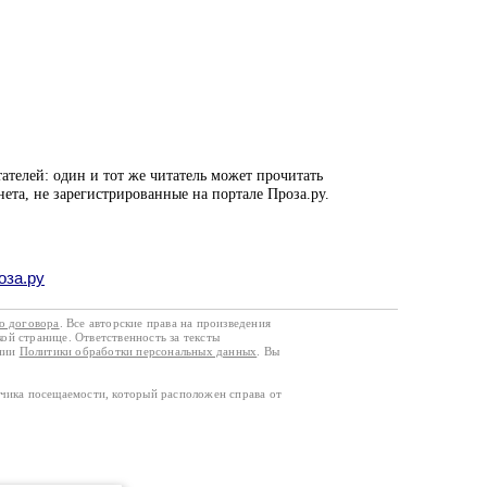
ателей: один и тот же читатель может прочитать
нета, не зарегистрированные на портале Проза.ру.
оза.ру
го договора
. Все авторские права на произведения
кой странице. Ответственность за тексты
ании
Политики обработки персональных данных
. Вы
тчика посещаемости, который расположен справа от