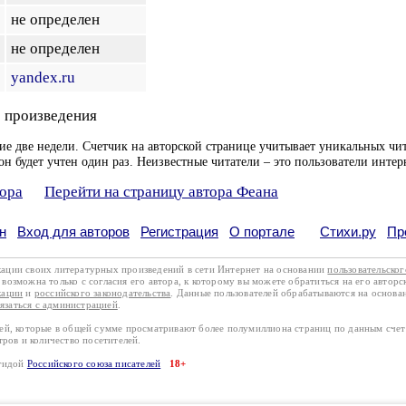
не определен
не определен
yandex.ru
 произведения
ие две недели. Счетчик на авторской странице учитывает уникальных чит
он будет учтен один раз. Неизвестные читатели – это пользователи интер
тора
Перейти на страницу автора Феана
н
Вход для авторов
Регистрация
О портале
Стихи.ру
Пр
кации своих литературных произведений в сети Интернет на основании
пользовательско
возможна только с согласия его автора, к которому вы можете обратиться на его авторс
кации
и
российского законодательства
. Данные пользователей обрабатываются на основ
вязаться с администрацией
.
лей, которые в общей сумме просматривают более полумиллиона страниц по данным сче
тров и количество посетителей.
эгидой
Российского союза писателей
18+