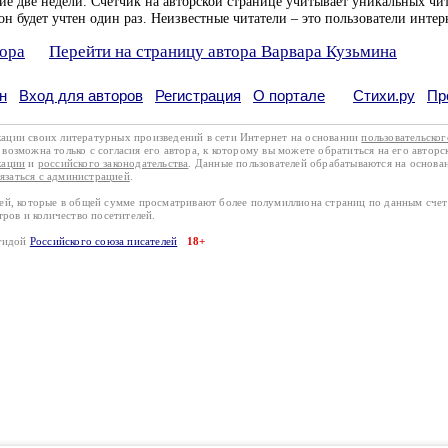
ие две недели. Счетчик на авторской странице учитывает уникальных чит
он будет учтен один раз. Неизвестные читатели – это пользователи интер
тора
Перейти на страницу автора Варвара Кузьмина
н
Вход для авторов
Регистрация
О портале
Стихи.ру
Пр
кации своих литературных произведений в сети Интернет на основании
пользовательско
возможна только с согласия его автора, к которому вы можете обратиться на его авторс
кации
и
российского законодательства
. Данные пользователей обрабатываются на основ
вязаться с администрацией
.
лей, которые в общей сумме просматривают более полумиллиона страниц по данным сче
тров и количество посетителей.
эгидой
Российского союза писателей
18+