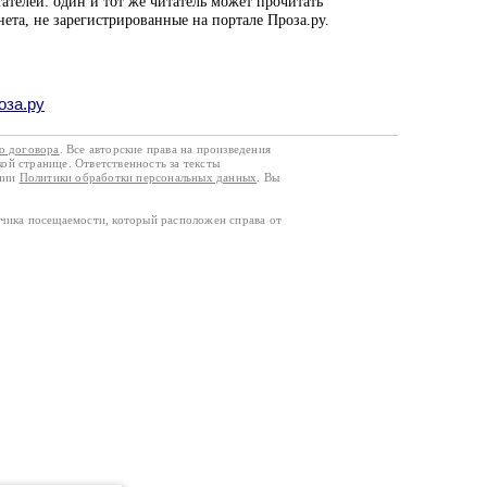
ателей: один и тот же читатель может прочитать
нета, не зарегистрированные на портале Проза.ру.
оза.ру
го договора
. Все авторские права на произведения
кой странице. Ответственность за тексты
ании
Политики обработки персональных данных
. Вы
тчика посещаемости, который расположен справа от