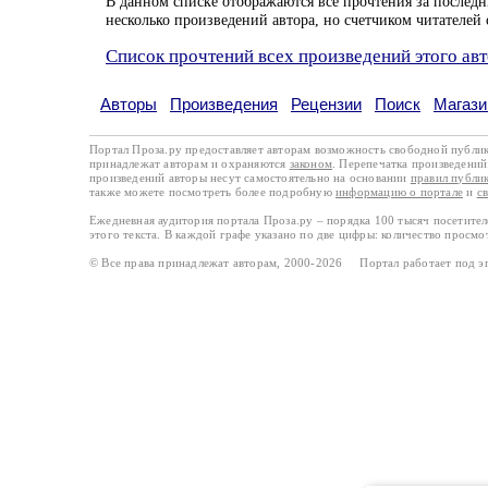
В данном списке отображаются все прочтения за последн
несколько произведений автора, но счетчиком читателей 
Список прочтений всех произведений этого ав
Авторы
Произведения
Рецензии
Поиск
Магази
Портал Проза.ру предоставляет авторам возможность свободной публи
принадлежат авторам и охраняются
законом
. Перепечатка произведений 
произведений авторы несут самостоятельно на основании
правил публи
также можете посмотреть более подробную
информацию о портале
и
с
Ежедневная аудитория портала Проза.ру – порядка 100 тысяч посетите
этого текста. В каждой графе указано по две цифры: количество просмо
© Все права принадлежат авторам, 2000-2026 Портал работает под 