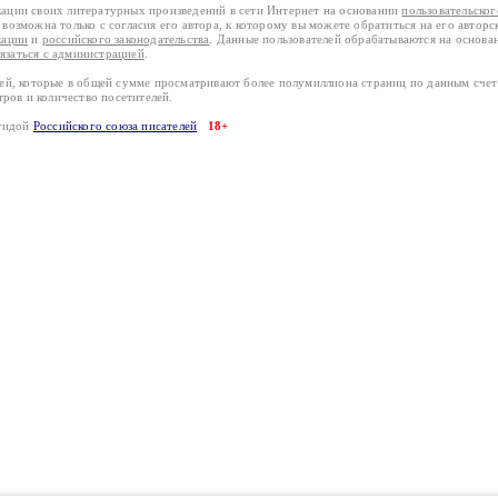
кации своих литературных произведений в сети Интернет на основании
пользовательско
возможна только с согласия его автора, к которому вы можете обратиться на его авторс
кации
и
российского законодательства
. Данные пользователей обрабатываются на основ
вязаться с администрацией
.
лей, которые в общей сумме просматривают более полумиллиона страниц по данным сче
тров и количество посетителей.
эгидой
Российского союза писателей
18+