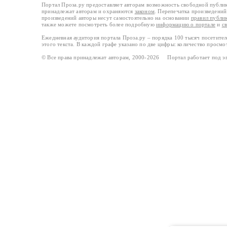
Портал Проза.ру предоставляет авторам возможность свободной публи
принадлежат авторам и охраняются
законом
. Перепечатка произведений 
произведений авторы несут самостоятельно на основании
правил публи
также можете посмотреть более подробную
информацию о портале
и
с
Ежедневная аудитория портала Проза.ру – порядка 100 тысяч посетите
этого текста. В каждой графе указано по две цифры: количество просмо
© Все права принадлежат авторам, 2000-2026 Портал работает под 