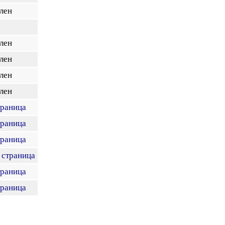
лен
лен
лен
лен
лен
траница
траница
траница
 страница
траница
траница