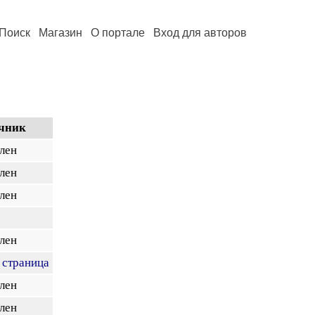
Поиск
Магазин
О портале
Вход для авторов
чник
лен
лен
лен
лен
 страница
лен
лен