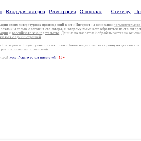
н
Вход для авторов
Регистрация
О портале
Стихи.ру
Пр
кации своих литературных произведений в сети Интернет на основании
пользовательско
возможна только с согласия его автора, к которому вы можете обратиться на его авторс
кации
и
российского законодательства
. Данные пользователей обрабатываются на основ
вязаться с администрацией
.
лей, которые в общей сумме просматривают более полумиллиона страниц по данным сче
тров и количество посетителей.
эгидой
Российского союза писателей
18+