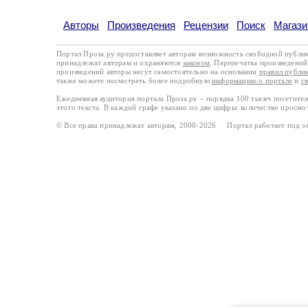
Авторы
Произведения
Рецензии
Поиск
Магази
Портал Проза.ру предоставляет авторам возможность свободной публи
принадлежат авторам и охраняются
законом
. Перепечатка произведений 
произведений авторы несут самостоятельно на основании
правил публи
также можете посмотреть более подробную
информацию о портале
и
с
Ежедневная аудитория портала Проза.ру – порядка 100 тысяч посетите
этого текста. В каждой графе указано по две цифры: количество просмо
© Все права принадлежат авторам, 2000-2026 Портал работает под 