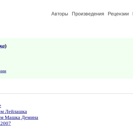
Авторы
Произведения
Рецензии
ка
)
нии
е
ром Лейлашка
ром Машка Демина
.2007