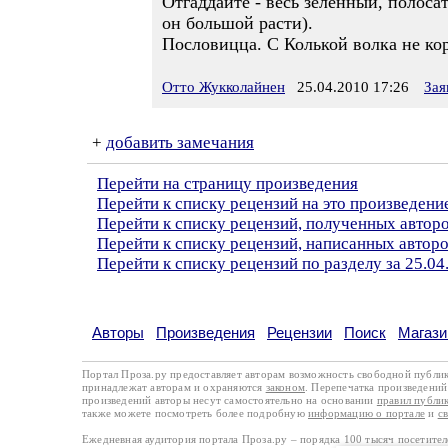
Отгаддайте - весь зеленный, полоса
он большой расти).
Пословицца. С Колькой волка не кор
Отто Жукколайнен
25.04.2010 17:26
Зая
+
добавить замечания
Перейти на страницу произведения
Перейти к списку рецензий на это произведени
Перейти к списку рецензий, полученных автор
Перейти к списку рецензий, написанных авто
Перейти к списку рецензий по разделу за 25.04
Авторы
Произведения
Рецензии
Поиск
Магази
Портал Проза.ру предоставляет авторам возможность свободной публи
принадлежат авторам и охраняются
законом
. Перепечатка произведений 
произведений авторы несут самостоятельно на основании
правил публи
также можете посмотреть более подробную
информацию о портале
и
с
Ежедневная аудитория портала Проза.ру – порядка 100 тысяч посетите