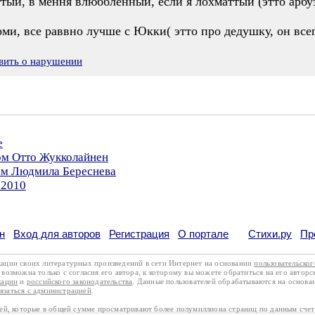
ттый, в мення влюббленный, если я лохматтый (этто арб
ми, все раввно лучше с Юкки( этто про дедушку, он всегд
вить о нарушении
е
ом Отто Жукколайнен
ром Людмила Береснева
.2010
н
Вход для авторов
Регистрация
О портале
Стихи.ру
Пр
кации своих литературных произведений в сети Интернет на основании
пользовательско
возможна только с согласия его автора, к которому вы можете обратиться на его авторс
кации
и
российского законодательства
. Данные пользователей обрабатываются на основ
вязаться с администрацией
.
лей, которые в общей сумме просматривают более полумиллиона страниц по данным сче