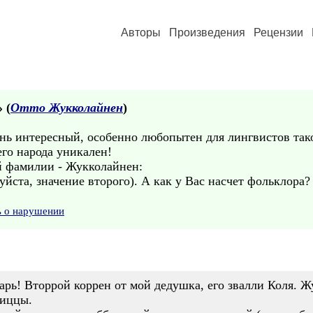
Авторы
Произведения
Рецензии
» (
Отто Жукколайнен
)
ь интересный, особенно любопытен для лингвистов такой
его народа уникален!
 фамилии - Жукколайнен:
уйста, значение второго). А как у Вас насчет фольклора?
ь о нарушении
арь! Вторрой коррен от мой дедушка, его звалли Коля. Ж
виццы.