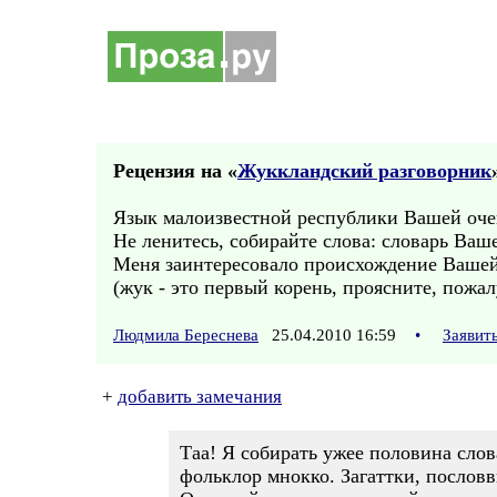
Рецензия на «
Жуккландский разговорник
Язык малоизвестной республики Вашей очен
Не ленитесь, собирайте слова: словарь Ваш
Меня заинтересовало происхождение Вашей
(жук - это первый корень, проясните, пожал
Людмила Береснева
25.04.2010 16:59
•
Заявит
+
добавить замечания
Таа! Я собирать ужее половина слов
фольклор мнокко. Загаттки, послов