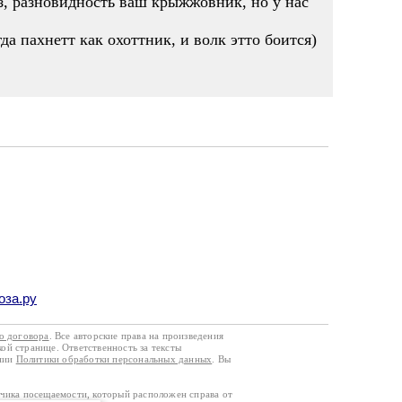
уз, разновидность ваш крыжжовник, но у нас
а пахнетт как охоттник, и волк этто боится)
оза.ру
го договора
. Все авторские права на произведения
кой странице. Ответственность за тексты
ании
Политики обработки персональных данных
. Вы
тчика посещаемости, который расположен справа от