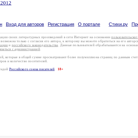
.2012
н
Вход для авторов
Регистрация
О портале
Стихи.ру
Пр
кации своих литературных произведений в сети Интернет на основании
пользовательско
возможна только с согласия его автора, к которому вы можете обратиться на его авторс
кации
и
российского законодательства
. Данные пользователей обрабатываются на основ
вязаться с администрацией
.
лей, которые в общей сумме просматривают более полумиллиона страниц по данным сче
тров и количество посетителей.
эгидой
Российского союза писателей
18+