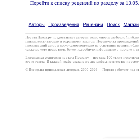
Перейти к списку рецензий по разделу за 13.05
Авторы
Произведения
Рецензии
Поиск
Магази
Портал Проза.ру предоставляет авторам возможность свободной публи
принадлежат авторам и охраняются
законом
. Перепечатка произведений 
произведений авторы несут самостоятельно на основании
правил публи
также можете посмотреть более подробную
информацию о портале
и
с
Ежедневная аудитория портала Проза.ру – порядка 100 тысяч посетите
этого текста. В каждой графе указано по две цифры: количество просмо
© Все права принадлежат авторам, 2000-2026 Портал работает под 